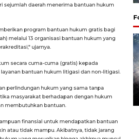
dari sejumlah daerah menerima bantuan hukum
F
emberikan program bantuan hukum gratis bagi
) melalui 13 organisasi bantuan hukum yang
erakreditasi," ujarnya.
kum secara cuma-cuma (gratis) kepada
yanan bantuan hukum litigasi dan non-litigasi.
Alokasi anggaran untuk bibit
an perlindungan hukum yang sama tanpa
kopi arabika Gayo
ketika masyarakat berhadapan dengan hukum
15 June 2026 11:15 WIB
 dan membutuhkan bantuan.
ampuan finansial untuk mendapatkan bantuan
n atau tidak mampu. Akibatnya, tidak jarang
 hukum yang merugikan hingga akhirnya muncul