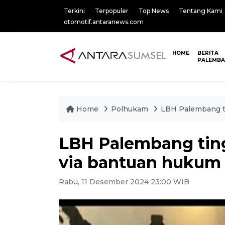
Terkini
Terpopuler
Top News
Tentang Kami
otomotif.antaranews.com
HOME
BERITA
PALEMB
Home
Polhukam
LBH Palembang t
LBH Palembang ting
via bantuan hukum
Rabu, 11 Desember 2024 23:00 WIB