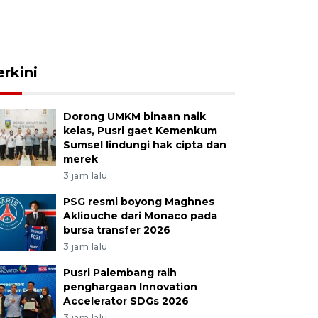
erkini
Dorong UMKM binaan naik
kelas, Pusri gaet Kemenkum
Sumsel lindungi hak cipta dan
merek
3 jam lalu
PSG resmi boyong Maghnes
Akliouche dari Monaco pada
bursa transfer 2026
3 jam lalu
Pusri Palembang raih
penghargaan Innovation
Accelerator SDGs 2026
3 jam lalu