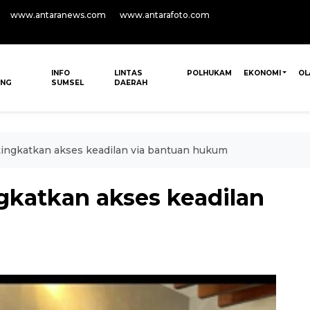
www.antaranews.com
www.antarafoto.com
INFO
LINTAS
POLHUKAM
EKONOMI
OL
ANG
SUMSEL
DAERAH
ingkatkan akses keadilan via bantuan hukum
katkan akses keadilan