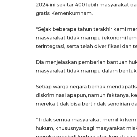
2024 ini sekitar 400 lebih masyarakat 
gratis Kemenkumham.
"Sejak beberapa tahun terakhir kami m
masyarakat tidak mampu (ekonomi lemah
terintegrasi, serta telah diverifikasi dan t
Dia menjelaskan pemberian bantuan hu
masyarakat tidak mampu dalam bentuk la
Setiap warga negara berhak mendapatk
diskriminasi apapun, namun faktanya, 
mereka tidak bisa bertindak sendirian
"Tidak semua masyarakat memiliki kem
hukum, khususnya bagi masyarakat miski
mereka menjadi korban atas keputusan