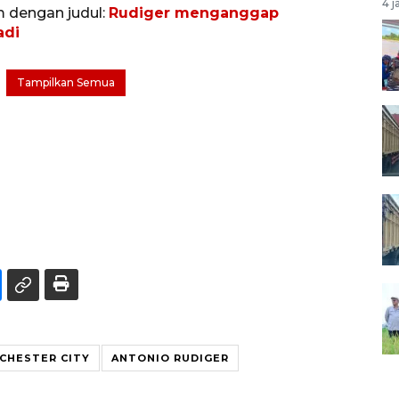
4 j
m dengan judul:
Rudiger menganggap
adi
Tampilkan Semua
CHESTER CITY
ANTONIO RUDIGER