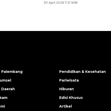
30 April 2026 7:21 WIB
a Palembang
Pendidikan & Kesehatan
Sumsel
Pariwisata
s Daerah
Hiburan
ukam
Edisi Khusus
omi
Artikel