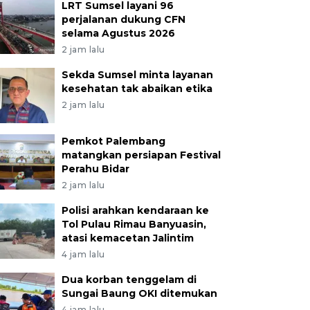
LRT Sumsel layani 96
perjalanan dukung CFN
selama Agustus 2026
2 jam lalu
Sekda Sumsel minta layanan
kesehatan tak abaikan etika
2 jam lalu
Pemkot Palembang
matangkan persiapan Festival
Perahu Bidar
2 jam lalu
Polisi arahkan kendaraan ke
Tol Pulau Rimau Banyuasin,
atasi kemacetan Jalintim
4 jam lalu
Dua korban tenggelam di
Sungai Baung OKI ditemukan
4 jam lalu