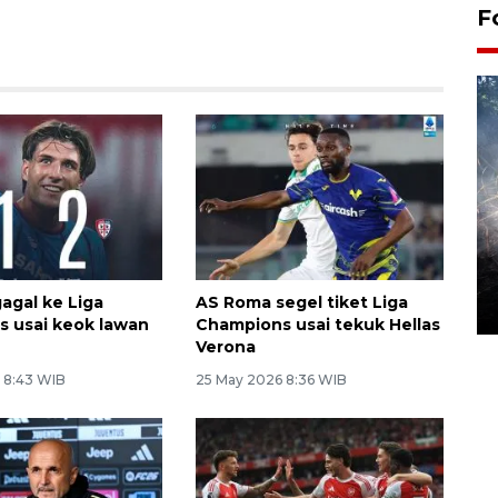
F
Alokasi anggaran untuk bibit
kopi arabika Gayo
gagal ke Liga
AS Roma segel tiket Liga
15 June 2026 11:15 WIB
 usai keok lawan
Champions usai tekuk Hellas
Verona
 8:43 WIB
25 May 2026 8:36 WIB