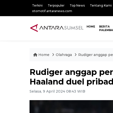
Terkini
Terpopuler
Top News
Tentang Kami
otomotif.antaranews.com
HOME
BERITA
PALEMB
Home
Olahraga
Rudiger anggap pe
Rudiger anggap pe
Haaland duel pribad
Selasa, 9 April 2024 08:43 WIB