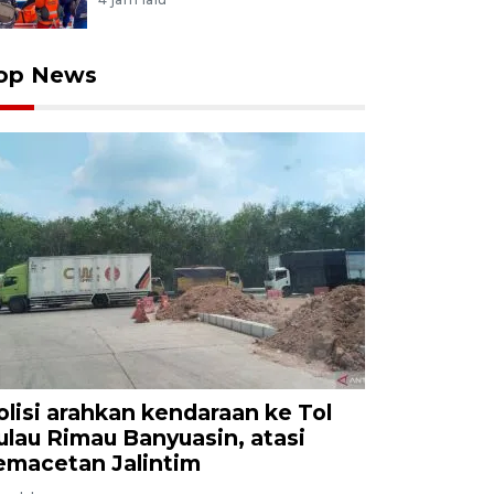
op News
olisi arahkan kendaraan ke Tol
ulau Rimau Banyuasin, atasi
emacetan Jalintim