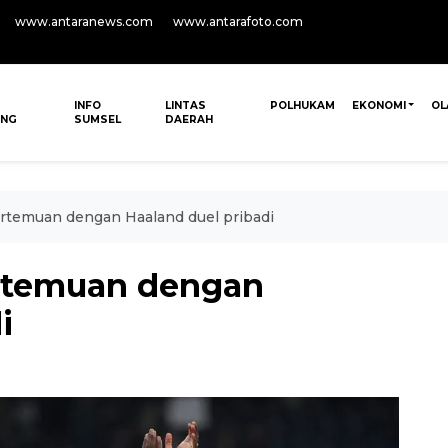
www.antaranews.com
www.antarafoto.com
INFO
LINTAS
POLHUKAM
EKONOMI
OL
ANG
SUMSEL
DAERAH
rtemuan dengan Haaland duel pribadi
rtemuan dengan
i