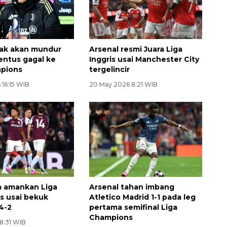
 tak akan mundur
Arsenal resmi Juara Liga
entus gagal ke
Inggris usai Manchester City
mpions
tergelincir
 16:15 WIB
20 May 2026 8:21 WIB
la amankan Liga
Arsenal tahan imbang
s usai bekuk
Atletico Madrid 1-1 pada leg
 4-2
pertama semifinal Liga
Champions
8:31 WIB