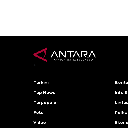
>
Terkini
Berit
Top News
Info 
Terpopuler
Linta
Foto
Polh
Video
Ekon