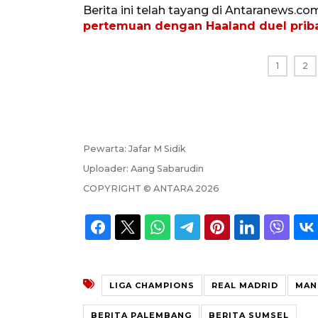
Berita ini telah tayang di Antaranews.co
pertemuan dengan Haaland duel prib
1
2
Pewarta:
Jafar M Sidik
Uploader:
Aang Sabarudin
COPYRIGHT ©
ANTARA
2026
LIGA CHAMPIONS
REAL MADRID
MAN
BERITA PALEMBANG
BERITA SUMSEL