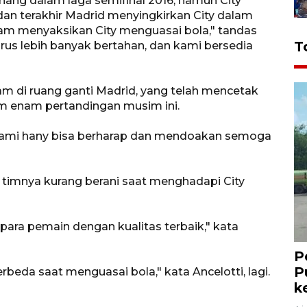
nang dalam laga semifinal 2016, namun City
an terakhir Madrid menyingkirkan City dalam
iam menyaksikan City menguasai bola," tandas
T
rus lebih banyak bertahan, dan kami bersedia
m di ruang ganti Madrid, yang telah mencetak
m enam pertandingan musim ini.
, kami hany bisa berharap dan mendoakan semoga
i timnya kurang berani saat menghadapi City
 para pemain dengan kualitas terbaik," kata
P
P
rbeda saat menguasai bola," kata Ancelotti, lagi.
k