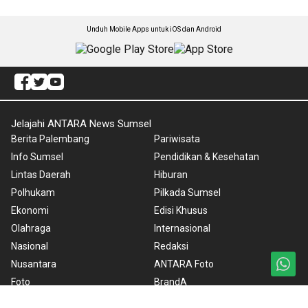
Unduh Mobile Apps untuk iOS dan Android
Jelajahi ANTARA News Sumsel
Berita Palembang
Pariwisata
Info Sumsel
Pendidikan & Kesehatan
Lintas Daerah
Hiburan
Polhukam
Pilkada Sumsel
Ekonomi
Edisi Khusus
Olahraga
Internasional
Nasional
Redaksi
Nusantara
ANTARA Foto
Foto
BrandA
Video
RSS