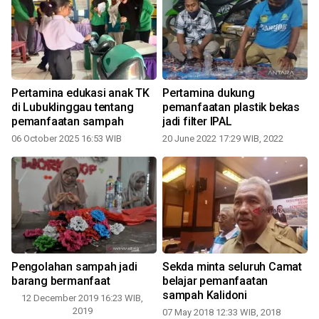
Pertamina edukasi anak TK
Pertamina dukung
di Lubuklinggau tentang
pemanfaatan plastik bekas
pemanfaatan sampah
jadi filter IPAL
06 October 2025 16:53 WIB
20 June 2022 17:29 WIB, 2022
Pengolahan sampah jadi
Sekda minta seluruh Camat
barang bermanfaat
belajar pemanfaatan
sampah Kalidoni
a
12 December 2019 16:23 WIB,
2019
07 May 2018 12:33 WIB, 2018