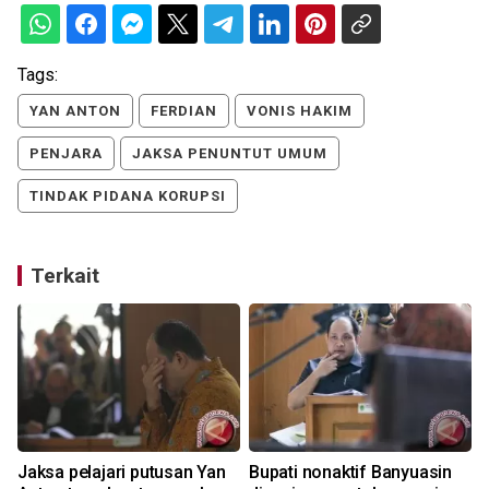
Tags:
YAN ANTON
FERDIAN
VONIS HAKIM
PENJARA
JAKSA PENUNTUT UMUM
TINDAK PIDANA KORUPSI
Terkait
Jaksa pelajari putusan Yan
Bupati nonaktif Banyuasin