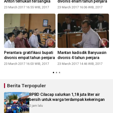
Anton temukan tersangka
divonis enam tahun penjara
23 March 2017 16:55 WIB, 2017
23 March 2017 16:06 WIB, 2017
Perantara gratifikasi bupati
Mantan kadisdik Banyuasin
divonis empat tahun penjara
divonis 4 tahun penjara
23 March 2017 16:03 WIB, 2017
23 March 2017 14:46 WIB, 2017
1
Berita Terpopuler
BPBD Cilacap salurkan 1,18 juta liter air
bersih untuk warga terdampak kekeringan
2 jam lalu