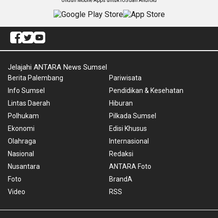
Unduh Mobile Apps untuk iOS dan Android
Jelajahi ANTARA News Sumsel
Berita Palembang
Pariwisata
Info Sumsel
Pendidikan & Kesehatan
Lintas Daerah
Hiburan
Polhukam
Pilkada Sumsel
Ekonomi
Edisi Khusus
Olahraga
Internasional
Nasional
Redaksi
Nusantara
ANTARA Foto
Foto
BrandA
Video
RSS