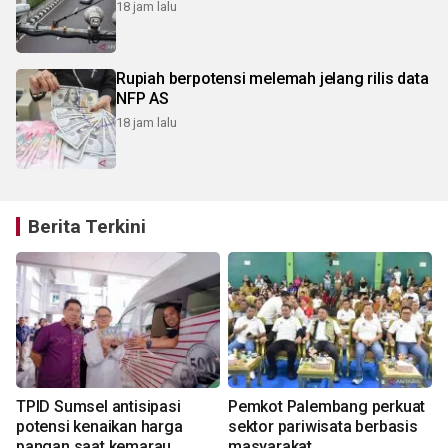
18 jam lalu
Rupiah berpotensi melemah jelang rilis data
NFP AS
18 jam lalu
Berita Terkini
TPID Sumsel antisipasi
Pemkot Palembang perkuat
potensi kenaikan harga
sektor pariwisata berbasis
pangan saat kemarau
masyarakat