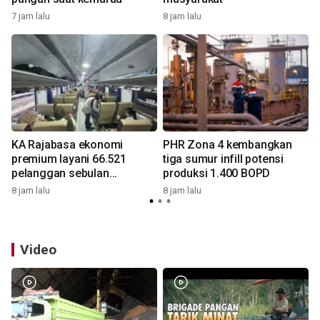
7 jam lalu
8 jam lalu
8
KA Rajabasa ekonomi
PHR Zona 4 kembangkan
premium layani 66.521
tiga sumur infill potensi
pelanggan sebulan
produksi 1.400 BOPD
beroperasi
8 jam lalu
8 jam lalu
8
Video