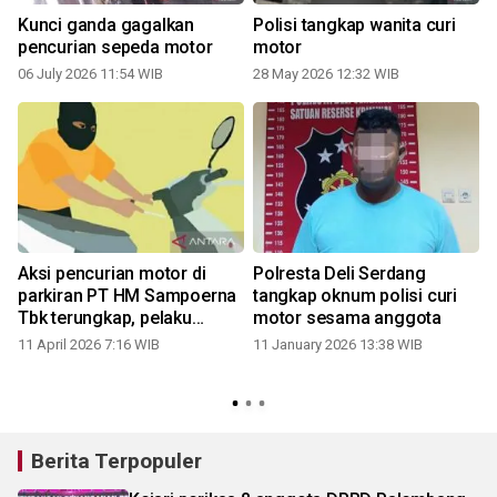
Kunci ganda gagalkan
Polisi tangkap wanita curi
pencurian sepeda motor
motor
06 July 2026 11:54 WIB
28 May 2026 12:32 WIB
2
Aksi pencurian motor di
Polresta Deli Serdang
parkiran PT HM Sampoerna
tangkap oknum polisi curi
Tbk terungkap, pelaku
motor sesama anggota
ternyata mantan karyawan
11 April 2026 7:16 WIB
11 January 2026 13:38 WIB
Berita Terpopuler