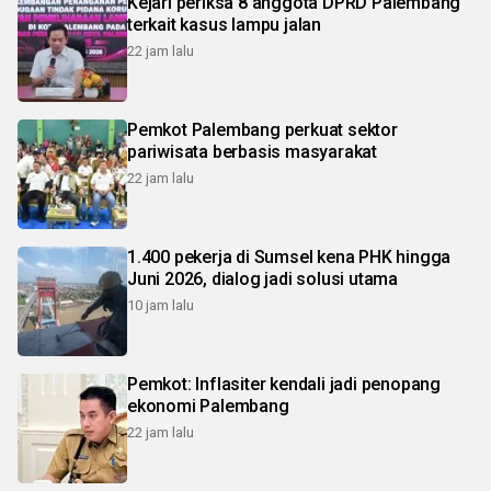
Kejari periksa 8 anggota DPRD Palembang
terkait kasus lampu jalan
22 jam lalu
Pemkot Palembang perkuat sektor
pariwisata berbasis masyarakat
22 jam lalu
1.400 pekerja di Sumsel kena PHK hingga
Juni 2026, dialog jadi solusi utama
10 jam lalu
Pemkot: Inflasiter kendali jadi penopang
ekonomi Palembang
22 jam lalu