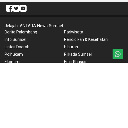
Jelajahi ANTARA News Sumsel
Berita Palembang
Pariwisata
Info Sumsel
Pendidikan & Kesehatan
Lintas Daerah
Hiburan
Polhukam
Pilkada Sumsel
Ekonomi
Edisi Khusus
Olahraga
Internasional
Nasional
Redaksi
Nusantara
ANTARA Foto
Foto
BrandA
Video
RSS
Ketentuan Penggunaan
Kebijakan Cookie
Kebijakan Privasi
Pedoman Media Siber