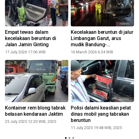
Empat tewas dalam
Kecelakaan beruntun di jalur
kecelakaan beruntun di
Limbangan Garut, arus
Jalan Jamin Ginting
mudik Bandung-
Tasikmalaya macet 3 km
17 July 2026 17:06 WIB
16 March 2026 6:34 WIB
1
Kontainer rem blong tabrak
Polisi dalami keaslian pelat
belasan kendaraan Jaktim
dinas mobil yang tabrakan
beruntun
25 July 2025 12:20 WIB, 2025
11 July 2025 19:48 WIB, 2025
2