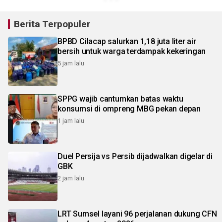
Berita Terpopuler
BPBD Cilacap salurkan 1,18 juta liter air
bersih untuk warga terdampak kekeringan
5 jam lalu
SPPG wajib cantumkan batas waktu
konsumsi di ompreng MBG pekan depan
1 jam lalu
Duel Persija vs Persib dijadwalkan digelar di
GBK
2 jam lalu
LRT Sumsel layani 96 perjalanan dukung CFN