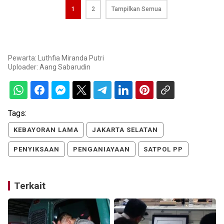
1
2
Tampilkan Semua
Pewarta: Luthfia Miranda Putri
Uploader:
Aang Sabarudin
Tags:
KEBAYORAN LAMA
JAKARTA SELATAN
PENYIKSAAN
PENGANIAYAAN
SATPOL PP
Terkait