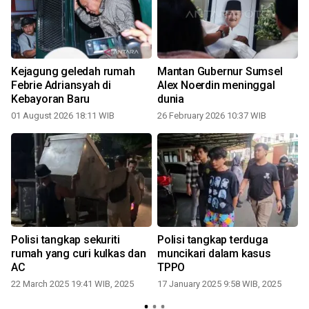
Kejagung geledah rumah
Mantan Gubernur Sumsel
Febrie Adriansyah di
Alex Noerdin meninggal
Kebayoran Baru
dunia
01 August 2026 18:11 WIB
26 February 2026 10:37 WIB
1
Polisi tangkap sekuriti
Polisi tangkap terduga
rumah yang curi kulkas dan
muncikari dalam kasus
AC
TPPO
22 March 2025 19:41 WIB, 2025
17 January 2025 9:58 WIB, 2025