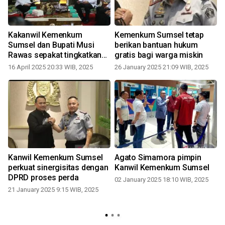
Kakanwil Kemenkum
Kemenkum Sumsel tetap
Sumsel dan Bupati Musi
berikan bantuan hukum
Rawas sepakat tingkatkan
gratis bagi warga miskin
sinergi demi pelayanan
16 April 2025 20:33 WIB, 2025
26 January 2025 21:09 WIB, 2025
publik
Kanwil Kemenkum Sumsel
Agato Simamora pimpin
perkuat sinergisitas dengan
Kanwil Kemenkum Sumsel
DPRD proses perda
02 January 2025 18:10 WIB, 2025
M
21 January 2025 9:15 WIB, 2025