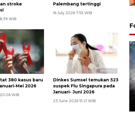
an stroke
Palembang tertinggi
si
16 July 2026 7:55 WIB
 8:39 WIB
F
tat 380 kasus baru
Dinkes Sumsel temukan 523
Januari-Mei 2026
suspek Flu Singapura pada
Alokasi anggaran untuk bibit
Januari- Juni 2026
kopi arabika Gayo
 20:06 WIB
23 June 2026 15:21 WIB
15 June 2026 11:15 WIB