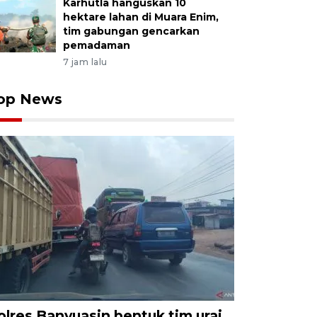
Karhutla hanguskan 10
hektare lahan di Muara Enim,
tim gabungan gencarkan
pemadaman
7 jam lalu
op News
olres Banyuasin bentuk tim urai