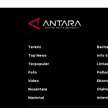
>
Terkini
Berit
Top News
Info 
Terpopuler
Linta
Foto
Polh
Video
Ekon
Nusantara
Olahr
Nasional
Inter