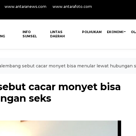
www.antaranews.com
www.antarafoto.com
INFO
LINTAS
POLHUKAM
EKONOMI
OL
ANG
SUMSEL
DAERAH
alembang sebut cacar monyet bisa menular lewat hubungan 
ebut cacar monyet bisa
ungan seks