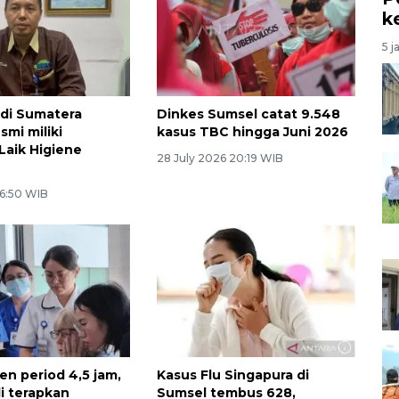
k
5 j
di Sumatera
Dinkes Sumsel catat 9.548
smi miliki
kasus TBC hingga Juni 2026
 Laik Higiene
28 July 2026 20:19 WIB
 6:50 WIB
en period 4,5 jam,
Kasus Flu Singapura di
li terapkan
Sumsel tembus 628,