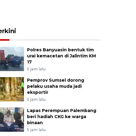
erkini
Polres Banyuasin bentuk tim
urai kemacetan di Jalintim KM
17
5 jam lalu
Pemprov Sumsel dorong
pelaku usaha muda jadi
eksportir
5 jam lalu
Lapas Perempuan Palembang
beri hadiah CKG ke warga
binaan
5 jam lalu