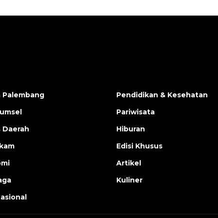
a Palembang
Pendidikan & Kesehatan
Sumsel
Pariwisata
s Daerah
Hiburan
ukam
Edisi Khusus
omi
Artikel
aga
Kuliner
nasional