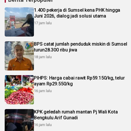
1.400 pekerja di Sumsel kena PHK hingga
Juni 2026, dialog jadi solusi utama
17 jam lalu
BPS catat jumlah penduduk miskin di Sumsel
turun28.300 ribu jiwa
18 jam lalu
PIHPS: Harga cabai rawit Rp59.150/kg, telur
ayam Rp29.550/kg
16 jam lalu
KPK geledah rumah mantan Pj Wali Kota
Bengkulu Arif Gunadi
16 jam lalu