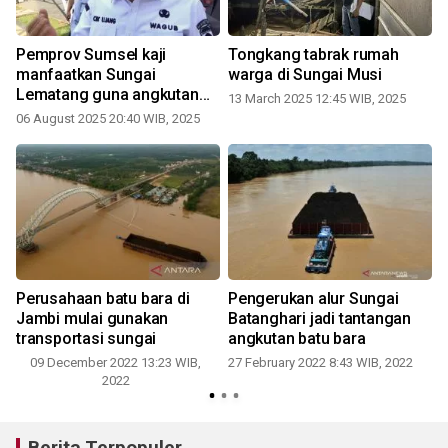
Pemprov Sumsel kaji
Tongkang tabrak rumah
manfaatkan Sungai
warga di Sungai Musi
Lematang guna angkutan
13 March 2025 12:45 WIB, 2025
batu bara
06 August 2025 20:40 WIB, 2025
Perusahaan batu bara di
Pengerukan alur Sungai
n
Jambi mulai gunakan
Batanghari jadi tantangan
transportasi sungai
angkutan batu bara
09 December 2022 13:23 WIB,
27 February 2022 8:43 WIB, 2022
2022
Berita Terpopuler