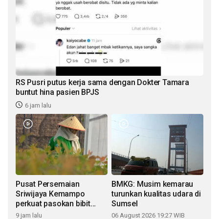
RS Pusri putus kerja sama dengan Dokter Tamara
buntut hina pasien BPJS
6 jam lalu
Pusat Persemaian
BMKG: Musim kemarau
Sriwijaya Kemampo
turunkan kualitas udara di
perkuat pasokan bibit
Sumsel
penghijauan
9 jam lalu
06 August 2026 19:27 WIB