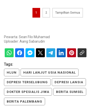
1
2
Tampilkan Semua
Pewarta: Sean Filo Muhamad
Uploader:
Aang Sabarudin
Tags:
HLUN
HARI LANJUT USIA NASIONAL
DEPRESI TERSELUBUNG
DEPRESI LANSIA
DOKTER SPESIALIS JIWA
BERITA SUMSEL
BERITA PALEMBANG