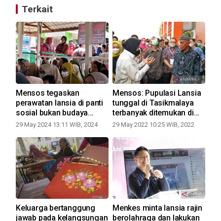
Terkait
Mensos tegaskan
Mensos: Pupulasi Lansia
LL
el
perawatan lansia di panti
tunggal di Tasikmalaya
ma
sosial bukan budaya
terbanyak ditemukan di
ta
bangsa
Indonesia
29 May 2024 13:11 WIB, 2024
29 May 2022 10:25 WIB, 2022
27 
Keluarga bertanggung
Menkes minta lansia rajin
Ga
BSB
jawab pada kelangsungan
berolahraga dan lakukan
la