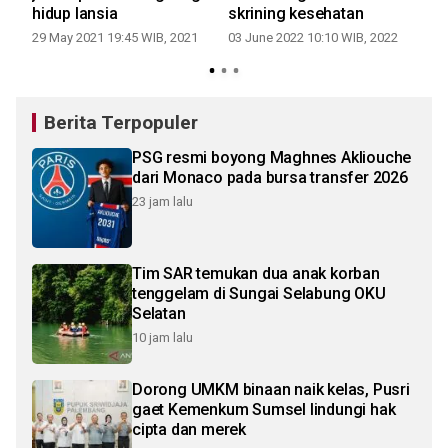
R
hidup lansia
skrining kesehatan
de
29 May 2021 19:45 WIB, 2021
03 June 2022 10:10 WIB, 2022
21
Berita Terpopuler
PSG resmi boyong Maghnes Akliouche
dari Monaco pada bursa transfer 2026
23 jam lalu
Tim SAR temukan dua anak korban
tenggelam di Sungai Selabung OKU
Selatan
10 jam lalu
Dorong UMKM binaan naik kelas, Pusri
gaet Kemenkum Sumsel lindungi hak
cipta dan merek