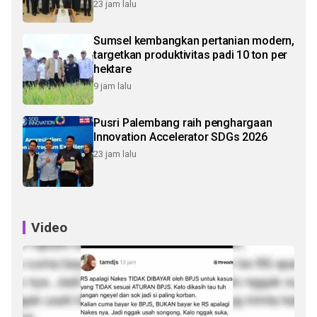
23 jam lalu
Sumsel kembangkan pertanian modern,
targetkan produktivitas padi 10 ton per
hektare
9 jam lalu
Pusri Palembang raih penghargaan
Innovation Accelerator SDGs 2026
23 jam lalu
Video