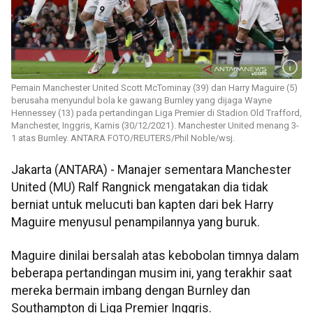
Pemain Manchester United Scott McTominay (39) dan Harry Maguire (5)
berusaha menyundul bola ke gawang Burnley yang dijaga Wayne
Hennessey (13) pada pertandingan Liga Premier di Stadion Old Trafford,
Manchester, Inggris, Kamis (30/12/2021). Manchester United menang 3-
1 atas Burnley. ANTARA FOTO/REUTERS/Phil Noble/wsj.
Jakarta (ANTARA) - Manajer sementara Manchester
United (MU) Ralf Rangnick mengatakan dia tidak
berniat untuk melucuti ban kapten dari bek Harry
Maguire menyusul penampilannya yang buruk.
Maguire dinilai bersalah atas kebobolan timnya dalam
beberapa pertandingan musim ini, yang terakhir saat
mereka bermain imbang dengan Burnley dan
Southampton di Liga Premier Inggris.