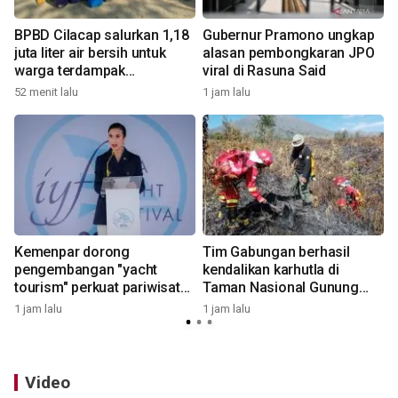
BPBD Cilacap salurkan 1,18
Gubernur Pramono ungkap
6
juta liter air bersih untuk
alasan pembongkaran JPO
warga terdampak
viral di Rasuna Said
kekeringan
52 menit lalu
1 jam lalu
1
Kemenpar dorong
Tim Gabungan berhasil
pengembangan "yacht
kendalikan karhutla di
tourism" perkuat pariwisata
Taman Nasional Gunung
bahari
Rinjani NTB
1 jam lalu
1 jam lalu
2
Video