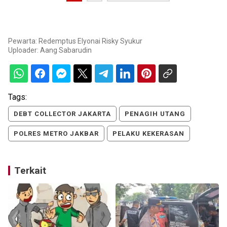
Pewarta: Redemptus Elyonai Risky Syukur
Uploader:
Aang Sabarudin
Tags:
DEBT COLLECTOR JAKARTA
PENAGIH UTANG
POLRES METRO JAKBAR
PELAKU KEKERASAN
Terkait