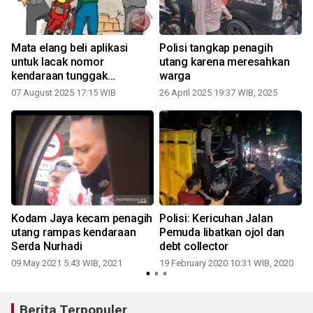
Mata elang beli aplikasi
Polisi tangkap penagih
untuk lacak nomor
utang karena meresahkan
kendaraan tunggak
warga
angsuran
07 August 2025 17:15 WIB
26 April 2025 19:37 WIB, 2025
Kodam Jaya kecam penagih
Polisi: Kericuhan Jalan
utang rampas kendaraan
Pemuda libatkan ojol dan
Serda Nurhadi
debt collector
09 May 2021 5:43 WIB, 2021
19 February 2020 10:31 WIB, 2020
Berita Terpopuler