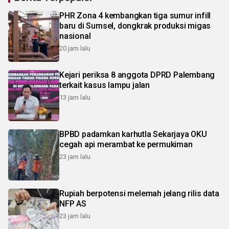
PHR Zona 4 kembangkan tiga sumur infill
baru di Sumsel, dongkrak produksi migas
nasional
20 jam lalu
Kejari periksa 8 anggota DPRD Palembang
terkait kasus lampu jalan
13 jam lalu
BPBD padamkan karhutla Sekarjaya OKU
cegah api merambat ke permukiman
23 jam lalu
Rupiah berpotensi melemah jelang rilis data
NFP AS
23 jam lalu