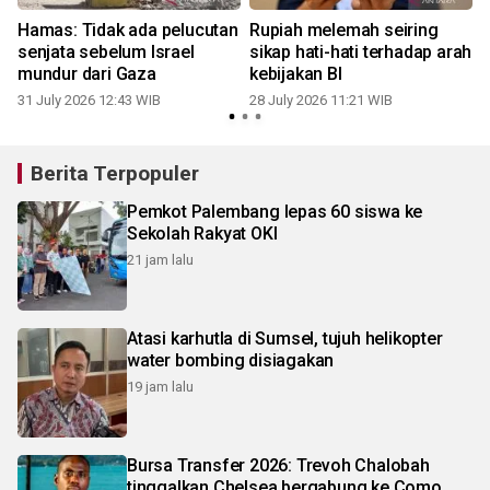
Hamas: Tidak ada pelucutan
Rupiah melemah seiring
senjata sebelum Israel
sikap hati-hati terhadap arah
mundur dari Gaza
kebijakan BI
31 July 2026 12:43 WIB
28 July 2026 11:21 WIB
1
Berita Terpopuler
Pemkot Palembang lepas 60 siswa ke
Sekolah Rakyat OKI
21 jam lalu
Atasi karhutla di Sumsel, tujuh helikopter
water bombing disiagakan
19 jam lalu
Bursa Transfer 2026: Trevoh Chalobah
tinggalkan Chelsea bergabung ke Como