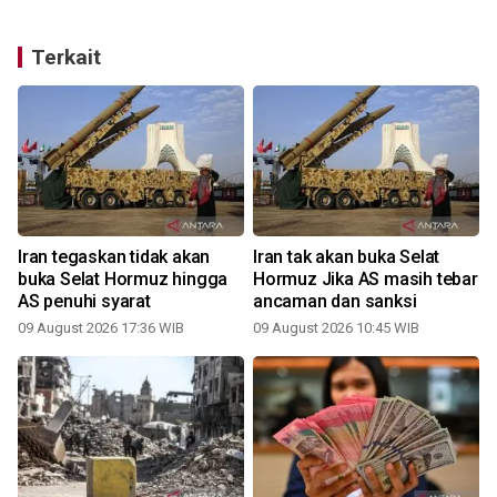
Terkait
Iran tegaskan tidak akan
Iran tak akan buka Selat
buka Selat Hormuz hingga
Hormuz Jika AS masih tebar
AS penuhi syarat
ancaman dan sanksi
09 August 2026 17:36 WIB
09 August 2026 10:45 WIB
2