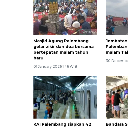
Masjid Agung Palembang
Jembatan
gelar zikir dan doa bersama
Palembang
bertepatan malam tahun
malam Ta
baru
30 December
01 January 2026 1:46 WIB
KAI Palembang siapkan 42
Bandara S