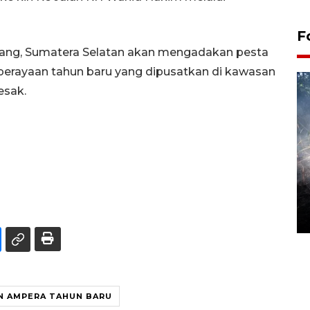
F
bang, Sumatera Selatan akan mengadakan pesta
perayaan tahun baru yang dipusatkan di kawasan
esak.
Alokasi anggaran untuk bibit
kopi arabika Gayo
15 June 2026 11:15 WIB
N AMPERA TAHUN BARU