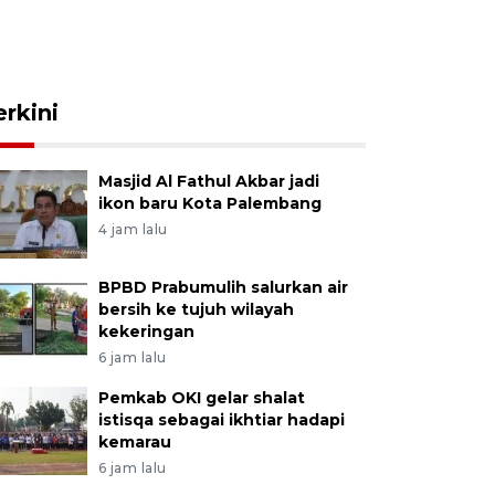
erkini
Masjid Al Fathul Akbar jadi
ikon baru Kota Palembang
4 jam lalu
BPBD Prabumulih salurkan air
bersih ke tujuh wilayah
kekeringan
6 jam lalu
Pemkab OKI gelar shalat
istisqa sebagai ikhtiar hadapi
kemarau
6 jam lalu