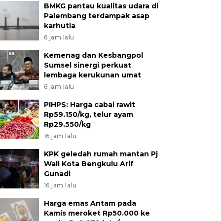
BMKG pantau kualitas udara di
Palembang terdampak asap
karhutla
6 jam lalu
Kemenag dan Kesbangpol
Sumsel sinergi perkuat
lembaga kerukunan umat
6 jam lalu
PIHPS: Harga cabai rawit
Rp59.150/kg, telur ayam
Rp29.550/kg
16 jam lalu
KPK geledah rumah mantan Pj
Wali Kota Bengkulu Arif
Gunadi
16 jam lalu
Harga emas Antam pada
Kamis meroket Rp50.000 ke