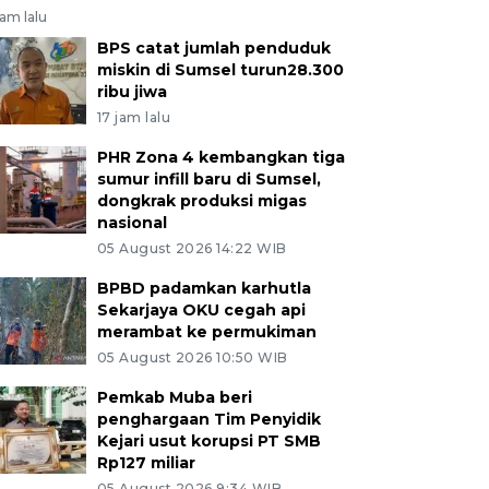
jam lalu
BPS catat jumlah penduduk
miskin di Sumsel turun28.300
ribu jiwa
17 jam lalu
PHR Zona 4 kembangkan tiga
sumur infill baru di Sumsel,
dongkrak produksi migas
nasional
05 August 2026 14:22 WIB
BPBD padamkan karhutla
Sekarjaya OKU cegah api
merambat ke permukiman
05 August 2026 10:50 WIB
Pemkab Muba beri
penghargaan Tim Penyidik
Kejari usut korupsi PT SMB
Rp127 miliar
05 August 2026 9:34 WIB