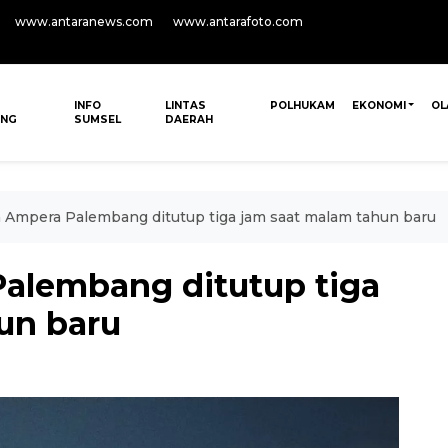
www.antaranews.com
www.antarafoto.com
INFO
LINTAS
POLHUKAM
EKONOMI
OL
ANG
SUMSEL
DAERAH
 Ampera Palembang ditutup tiga jam saat malam tahun baru
alembang ditutup tiga
un baru