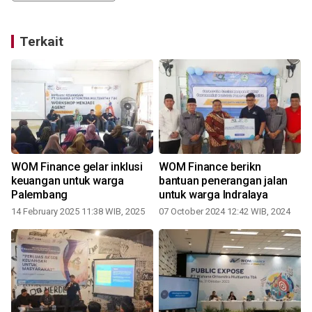
Terkait
WOM Finance gelar inklusi
WOM Finance berikn
keuangan untuk warga
bantuan penerangan jalan
Palembang
untuk warga Indralaya
2
14 February 2025 11:38 WIB, 2025
07 October 2024 12:42 WIB, 2024