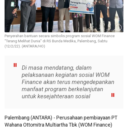
Penyerahan bantuan secara simbolis program sosial WOM Finance
"Terang Melihat Dunia" di RS Bunda Medika, Palembang, Sabtu
(12/2/22). (ANTARA/HO)
Di masa mendatang, dalam
pelaksanaan kegiatan sosial WOM
Finance akan terus mengedepankan
manfaat program berkelanjutan
untuk kesejahteraan sosial
Palembang (ANTARA) - Perusahaan pembiayaan PT
Wahana Ottomitra Multiartha Tbk (WOM Finance)