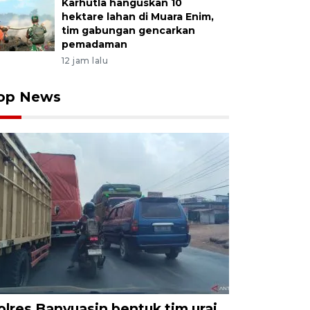
Karhutla hanguskan 10
hektare lahan di Muara Enim,
tim gabungan gencarkan
pemadaman
12 jam lalu
op News
olres Banyuasin bentuk tim urai