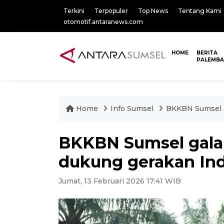
Terkini
Terpopuler
Top News
Tentang Kami
otomotif.antaranews.com
HOME
BERITA
PALEMB
Home
Info Sumsel
BKKBN Sumsel g
BKKBN Sumsel gala
dukung gerakan Ind
Jumat, 13 Februari 2026 17:41 WIB