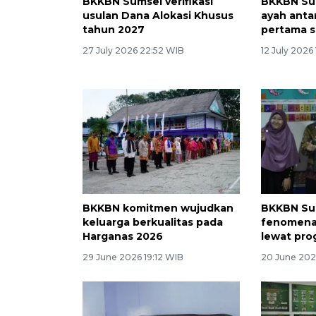
BKKBN Sumsel verifikasi
BKKBN Sum
usulan Dana Alokasi Khusus
ayah antar
tahun 2027
pertama s
27 July 2026 22:52 WIB
12 July 2026
BKKBN komitmen wujudkan
BKKBN Su
keluarga berkualitas pada
fenomena 
Harganas 2026
lewat pr
29 June 2026 19:12 WIB
20 June 202