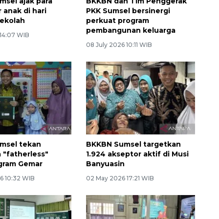
sel ajak para
BKKBN dan Tim Penggerak
 anak di hari
PKK Sumsel bersinergi
ekolah
perkuat program
pembangunan keluarga
 14:07 WIB
08 July 2026 10:11 WIB
msel tekan
BKKBN Sumsel targetkan
"fatherless"
1.924 akseptor aktif di Musi
ogram Gemar
Banyuasin
6 10:32 WIB
02 May 2026 17:21 WIB