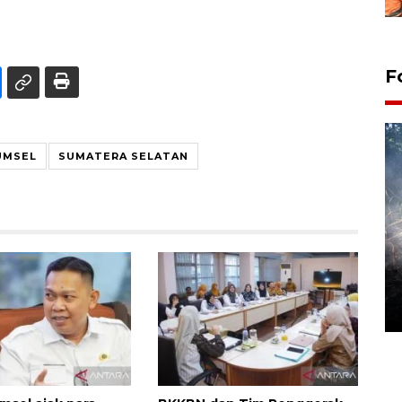
F
UMSEL
SUMATERA SELATAN
Alokasi anggaran untuk bibit
kopi arabika Gayo
15 June 2026 11:15 WIB