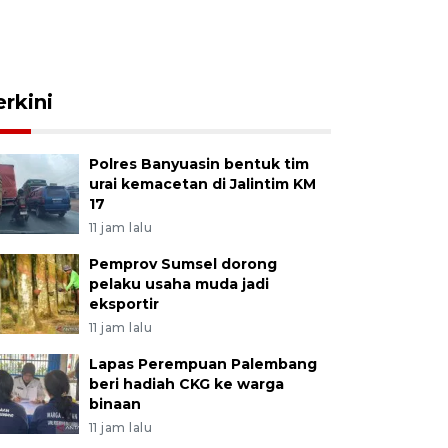
erkini
Polres Banyuasin bentuk tim
urai kemacetan di Jalintim KM
17
11 jam lalu
Pemprov Sumsel dorong
pelaku usaha muda jadi
eksportir
11 jam lalu
Lapas Perempuan Palembang
beri hadiah CKG ke warga
binaan
11 jam lalu