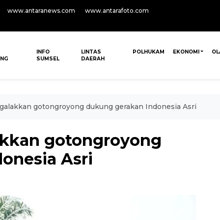
www.antaranews.com
www.antarafoto.com
INFO
LINTAS
POLHUKAM
EKONOMI
OL
ANG
SUMSEL
DAERAH
alakkan gotongroyong dukung gerakan Indonesia Asri
kkan gotongroyong
onesia Asri