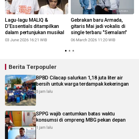
Lagu-lagu MALIQ &
Gebrakan baru Armada,
D'Essentials ditampilkan
gitaris Mai jadi vokalis di
h
dalam pertunjukan musikal
single terbaru "Semalam"
03 June 2026 16:21 WIB
06 March 2026 11:20 WIB
Berita Terpopuler
BPBD Cilacap salurkan 1,18 juta liter air
bersih untuk warga terdampak kekeringan
5 jam lalu
SPPG wajib cantumkan batas waktu
konsumsi di ompreng MBG pekan depan
1 jam lalu