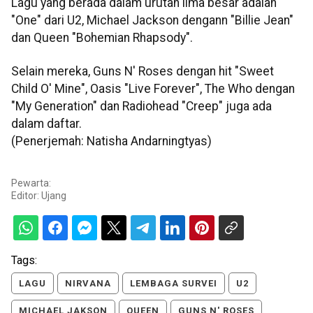
Lagu yang berada dalam urutan lima besar adalah
"One" dari U2, Michael Jackson dengann "Billie Jean"
dan Queen "Bohemian Rhapsody".
Selain mereka, Guns N' Roses dengan hit "Sweet
Child O' Mine", Oasis "Live Forever", The Who dengan
"My Generation" dan Radiohead "Creep" juga ada
dalam daftar.
(Penerjemah: Natisha Andarningtyas)
Pewarta:
Editor:
Ujang
Tags:
LAGU
NIRVANA
LEMBAGA SURVEI
U2
MICHAEL JAKSON
QUEEN
GUNS N' ROSES