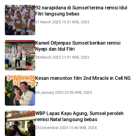
92 narapidana di Sumsel terima remisi Idul
Fitri langsung bebas
31 March 2025 13:51 WIB, 2025
Kanwil Ditjenpas Sumsel berikan remisi
Nyepi dan Idul Fitri
28 March 2025 21:01 WIB, 2025
Kesan menonton film 2nd Miracle in Cell N0.
7
04 January 2025 23:00 WIB, 2025
WBP Lapas Kayu Agung, Sumsel peroleh
remisi Natal langsung bebas
25 December 2024 15:46 WIB, 2024