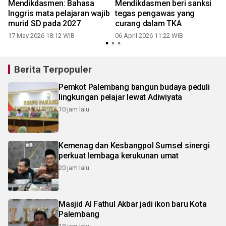
Mendikdasmen: Bahasa
Mendikdasmen beri sanksi
Inggris mata pelajaran wajib
tegas pengawas yang
murid SD pada 2027
curang dalam TKA
17 May 2026 18:12 WIB
06 April 2026 11:22 WIB
2
Berita Terpopuler
Pemkot Palembang bangun budaya peduli
lingkungan pelajar lewat Adiwiyata
10 jam lalu
Kemenag dan Kesbangpol Sumsel sinergi
perkuat lembaga kerukunan umat
20 jam lalu
Masjid Al Fathul Akbar jadi ikon baru Kota
Palembang