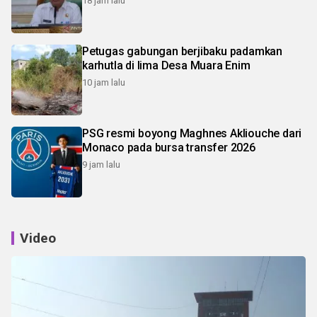
18 jam lalu
Petugas gabungan berjibaku padamkan
karhutla di lima Desa Muara Enim
10 jam lalu
PSG resmi boyong Maghnes Akliouche dari
Monaco pada bursa transfer 2026
9 jam lalu
Video