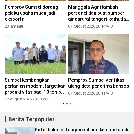
a
Pemprov Sumsel dorong
Manggala Agni tambah
pelaku usaha muda jadi
personel dan buat sumber
eksportir
air darurat tangani karhutla
di OKI
23 jam lalu
07 August 2026 20:14 WIB
Sumsel kembangkan
Pemprov Sumsel verifikasi
,
pertanian modern, targetkan
ulang data penerima bansos
produktivitas padi 10 ton per
07 August 2026 20:11 WIB
hektare
07 August 2026 20:13 WIB
Berita Terpopuler
Polisi buka tol fungsional urai kemacetan di