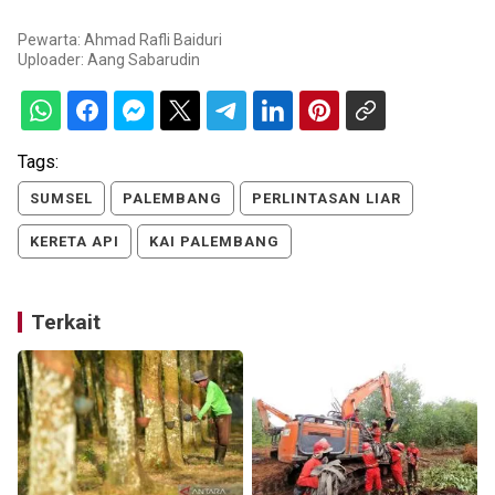
Pewarta: Ahmad Rafli Baiduri
Uploader:
Aang Sabarudin
Tags:
SUMSEL
PALEMBANG
PERLINTASAN LIAR
KERETA API
KAI PALEMBANG
Terkait