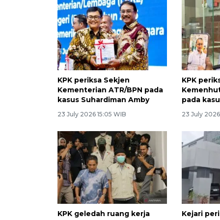
KPK periksa Sekjen
KPK perik
Kementerian ATR/BPN pada
Kemenhut
kasus Suhardiman Amby
pada kasu
23 July 2026 15:05 WIB
23 July 2026
KPK geledah ruang kerja
Kejari per