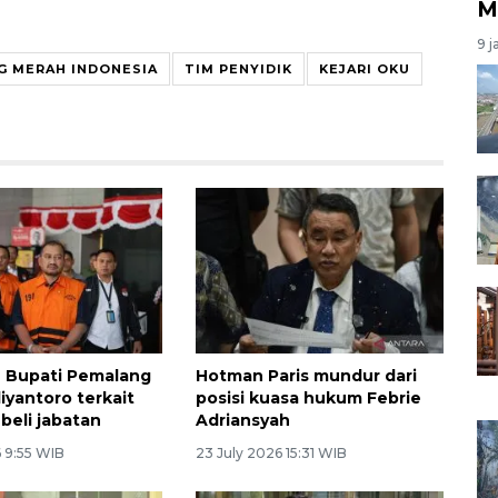
M
9 j
G MERAH INDONESIA
TIM PENYIDIK
KEJARI OKU
 Bupati Pemalang
Hotman Paris mundur dari
yantoro terkait
posisi kuasa hukum Febrie
 beli jabatan
Adriansyah
6 9:55 WIB
23 July 2026 15:31 WIB