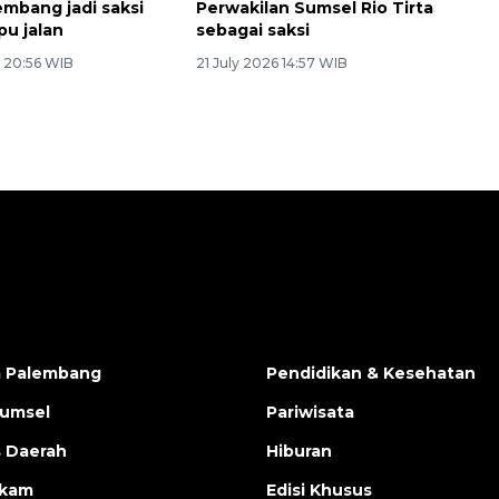
mbang jadi saksi
Perwakilan Sumsel Rio Tirta
pu jalan
sebagai saksi
6 20:56 WIB
21 July 2026 14:57 WIB
a Palembang
Pendidikan & Kesehatan
Sumsel
Pariwisata
s Daerah
Hiburan
ukam
Edisi Khusus