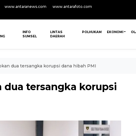
www.antaranews.com
www.antarafoto.com
INFO
LINTAS
POLHUKAM
EKONOMI
OL
ANG
SUMSEL
DAERAH
pkan dua tersangka korupsi dana hibah PMI
n dua tersangka korupsi