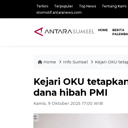
Terkini
Terpopuler
Top News
Tentang Kami
otomotif.antaranews.com
HOME
BERITA
PALEMB
Home
Info Sumsel
Kejari OKU teta
Kejari OKU tetapka
dana hibah PMI
Kamis, 9 Oktober 2025 17:00 WIB