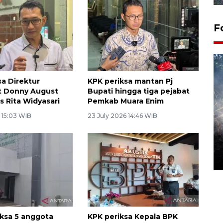
F
sa Direktur
KPK periksa mantan Pj
 Donny August
Bupati hingga tiga pejabat
s Rita Widyasari
Pemkab Muara Enim
 15:03 WIB
23 July 2026 14:46 WIB
Alokasi anggaran untuk bibit
kopi arabika Gayo
15 June 2026 11:15 WIB
iksa 5 anggota
KPK periksa Kepala BPK