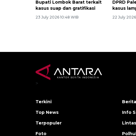
Bupati Lombok Barat terkait
DPRD Pale
kasus suap dan gratifikasi
kasus lam
23 July 2026 10:48 WIB
22 July 202
>
Terkini
Berit
Top News
Info 
Terpopuler
Linta
Foto
Polh