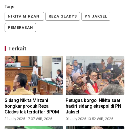
Tags:
NIKITA MIRZANI
REZA GLADYS
PN JAKSEL
PEMERASAN
Terkait
Sidang Nikita Mirzani
Petugas borgol Nikita saat
bongkar produk Reza
hadiri sidang eksepsi di PN
Gladys tak terdaftar BPOM
Jaksel
1
31 July 2025 17:07 WIB, 2025
01 July 2025 13:52 WIB, 2025