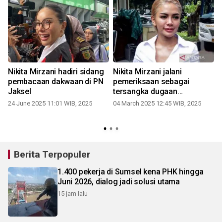
Nikita Mirzani hadiri sidang
Nikita Mirzani jalani
pembacaan dakwaan di PN
pemeriksaan sebagai
Jaksel
tersangka dugaan
pemerasan
24 June 2025 11:01 WIB, 2025
04 March 2025 12:45 WIB, 2025
Berita Terpopuler
1.400 pekerja di Sumsel kena PHK hingga
Juni 2026, dialog jadi solusi utama
15 jam lalu