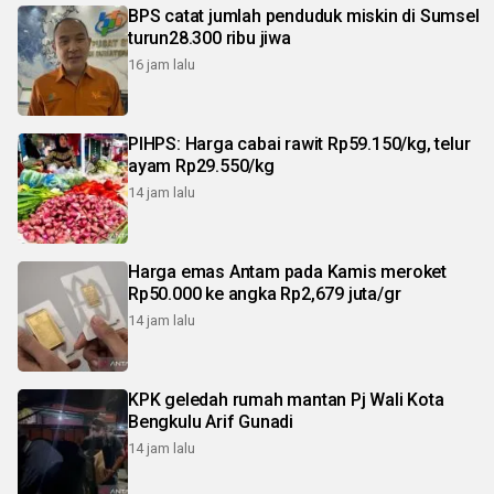
BPS catat jumlah penduduk miskin di Sumsel
turun28.300 ribu jiwa
16 jam lalu
PIHPS: Harga cabai rawit Rp59.150/kg, telur
ayam Rp29.550/kg
14 jam lalu
Harga emas Antam pada Kamis meroket
Rp50.000 ke angka Rp2,679 juta/gr
14 jam lalu
KPK geledah rumah mantan Pj Wali Kota
Bengkulu Arif Gunadi
14 jam lalu