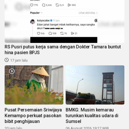
RS Pusri putus kerja sama dengan Dokter Tamara buntut
hina pasien BPJS
17 jam lalu
Pusat Persemaian Sriwijaya
BMKG: Musim kemarau
Kemampo perkuat pasokan
turunkan kualitas udara di
bibit penghijauan
Sumsel
20 jam lalu
06 August 2026 19:27 WIB