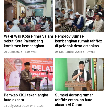
Wakil Wali Kota Prima Salam
Pemprov Sumsel
sebut Kota Palembang
kembangkan rumah tahfidz
re
komitmen kembangkan
di pelosok desa entaskan
rumah tahfidz
buta Al Quran
01 June 2026 11:06 WIB
05 September 2025 6:19 WIB
Pemkab OKU tekan angka
Sumsel dorong rumah
buta aksara
tahfidz entaskan buta
aksara Al Quran
21 July 2023 20:07 WIB, 2023