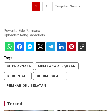
1
2
Tampilkan Semua
Pewarta: Edo Purmana
Uploader:
Aang Sabarudin
Tags:
BUTA AKSARA
MEMBACA AL-QURAN
GURU NGAJI
BKPRMI SUMSEL
PEMKAB OKU SELATAN
Terkait