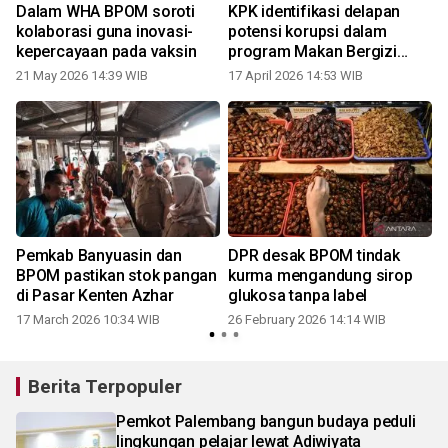
Dalam WHA BPOM soroti
KPK identifikasi delapan
kolaborasi guna inovasi-
potensi korupsi dalam
kepercayaan pada vaksin
program Makan Bergizi
Gratis
21 May 2026 14:39 WIB
17 April 2026 14:53 WIB
Pemkab Banyuasin dan
DPR desak BPOM tindak
BPOM pastikan stok pangan
kurma mengandung sirop
di Pasar Kenten Azhar
glukosa tanpa label
17 March 2026 10:34 WIB
26 February 2026 14:14 WIB
Berita Terpopuler
Pemkot Palembang bangun budaya peduli
lingkungan pelajar lewat Adiwiyata