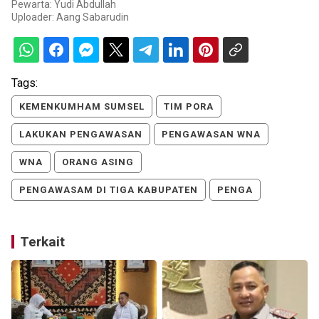
Pewarta: Yudi Abdullah
Uploader:
Aang Sabarudin
Tags:
KEMENKUMHAM SUMSEL
TIM PORA
LAKUKAN PENGAWASAN
PENGAWASAN WNA
WNA
ORANG ASING
PENGAWASAM DI TIGA KABUPATEN
PENGA
Terkait