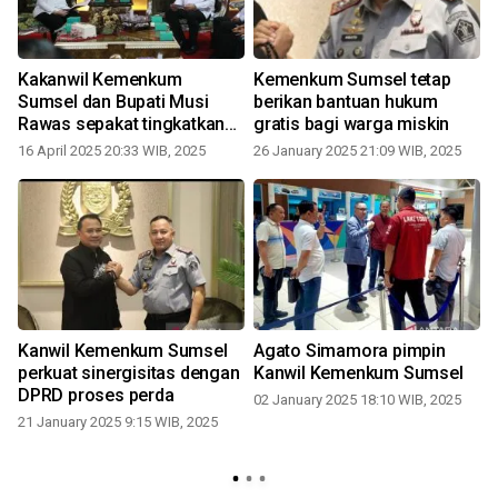
Kakanwil Kemenkum
Kemenkum Sumsel tetap
Sumsel dan Bupati Musi
berikan bantuan hukum
Rawas sepakat tingkatkan
gratis bagi warga miskin
sinergi demi pelayanan
16 April 2025 20:33 WIB, 2025
26 January 2025 21:09 WIB, 2025
publik
Kanwil Kemenkum Sumsel
Agato Simamora pimpin
perkuat sinergisitas dengan
Kanwil Kemenkum Sumsel
DPRD proses perda
02 January 2025 18:10 WIB, 2025
M
21 January 2025 9:15 WIB, 2025