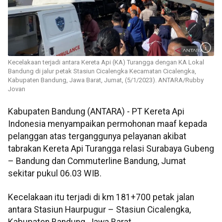
Kecelakaan terjadi antara Kereta Api (KA) Turangga dengan KA Lokal
Bandung di jalur petak Stasiun Cicalengka Kecamatan Cicalengka,
Kabupaten Bandung, Jawa Barat, Jumat, (5/1/2023). ANTARA/Rubby
Jovan
Kabupaten Bandung (ANTARA) - PT Kereta Api
Indonesia menyampaikan permohonan maaf kepada
pelanggan atas terganggunya pelayanan akibat
tabrakan Kereta Api Turangga relasi Surabaya Gubeng
– Bandung dan Commuterline Bandung, Jumat
sekitar pukul 06.03 WIB.
Kecelakaan itu terjadi di km 181+700 petak jalan
antara Stasiun Haurpugur – Stasiun Cicalengka,
Kabupaten Bandung, Jawa Barat,