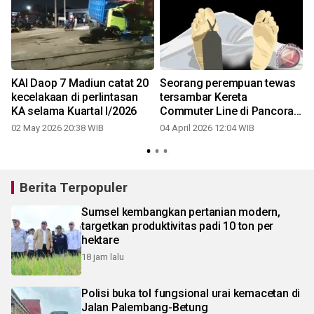
KAI Daop 7 Madiun catat 20
Seorang perempuan tewas
K
kecelakaan di perlintasan
tersambar Kereta
KA selama Kuartal I/2026
Commuter Line di Pancoran
Jaksel
02 May 2026 20:38 WIB
04 April 2026 12:04 WIB
2
Berita Terpopuler
Sumsel kembangkan pertanian modern,
targetkan produktivitas padi 10 ton per
hektare
18 jam lalu
Polisi buka tol fungsional urai kemacetan di
Jalan Palembang-Betung