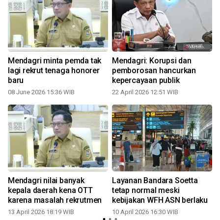
Mendagri minta pemda tak
Mendagri: Korupsi dan
lagi rekrut tenaga honorer
pemborosan hancurkan
baru
kepercayaan publik
08 June 2026 15:36 WIB
22 April 2026 12:51 WIB
0
Mendagri nilai banyak
Layanan Bandara Soetta
r
kepala daerah kena OTT
tetap normal meski
karena masalah rekrutmen
kebijakan WFH ASN berlaku
13 April 2026 18:19 WIB
10 April 2026 16:30 WIB