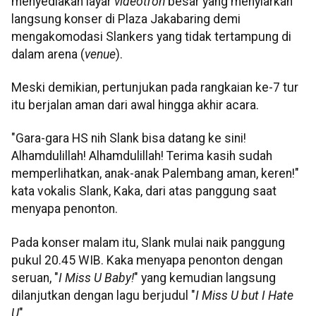
menyediakan layar
videotron
besar yang menyiarkan
langsung konser di Plaza Jakabaring demi
mengakomodasi Slankers yang tidak tertampung di
dalam arena (
venue
).
Meski demikian, pertunjukan pada rangkaian ke-7 tur
itu berjalan aman dari awal hingga akhir acara.
"Gara-gara HS nih Slank bisa datang ke sini!
Alhamdulillah! Alhamdulillah! Terima kasih sudah
memperlihatkan, anak-anak Palembang aman, keren!"
kata vokalis Slank, Kaka, dari atas panggung saat
menyapa penonton.
Pada konser malam itu, Slank mulai naik panggung
pukul 20.45 WIB. Kaka menyapa penonton dengan
seruan, "
I Miss U Baby!
" yang kemudian langsung
dilanjutkan dengan lagu berjudul "
I Miss U but I Hate
U
".