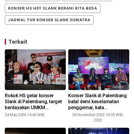
KONSER HS HEY SLANK BERANI KITA BEDA
JADWAL TUR KONSER SLANK SUMATRA
Terkait
Rokok HS gelar konser
Konser Slank di Palembang
Slank di Palembang, target
batal demi keselamatan
berdayakan UMKM
penggemar, kata
Sumatera
Kapolrestabes
24 May 2026 14:40 WIB
05 November 2022 16:05 WIB,
2022