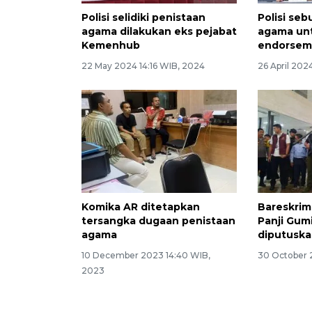
Polisi selidiki penistaan
Polisi seb
agama dilakukan eks pejabat
agama un
Kemenhub
endorse
22 May 2024 14:16 WIB, 2024
26 April 202
Komika AR ditetapkan
Bareskrim
tersangka dugaan penistaan
Panji Gum
agama
diputusk
10 December 2023 14:40 WIB,
30 October 
2023