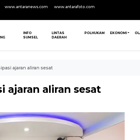
www.antaranews.com
www.antarafoto.com
INFO
LINTAS
POLHUKAM
EKONOMI
OL
ANG
SUMSEL
DAERAH
ipasi ajaran aliran sesat
i ajaran aliran sesat