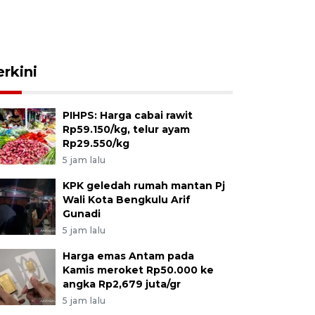
erkini
PIHPS: Harga cabai rawit
Rp59.150/kg, telur ayam
Rp29.550/kg
5 jam lalu
KPK geledah rumah mantan Pj
Wali Kota Bengkulu Arif
Gunadi
5 jam lalu
Harga emas Antam pada
Kamis meroket Rp50.000 ke
angka Rp2,679 juta/gr
5 jam lalu