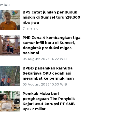
am lalu
BPS catat jumlah penduduk
miskin di Sumsel turun28.300
ribu jiwa
7 jam lalu
PHR Zona 4 kembangkan tiga
sumur infill baru di Sumsel,
dongkrak produksi migas
nasional
05 August 2026 14:22 WIB
BPBD padamkan karhutla
Sekarjaya OKU cegah api
merambat ke permukiman
05 August 2026 10:50 WIB
Pemkab Muba beri
penghargaan Tim Penyidik
Kejari usut korupsi PT SMB
Rp127 miliar