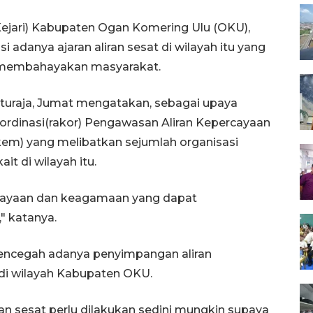
Kejari) Kabupaten Ogan Komering Ulu (OKU),
adanya ajaran aliran sesat di wilayah itu yang
membahayakan masyarakat.
aturaja, Jumat mengatakan, sebagai upaya
ordinasi(rakor) Pengawasan Aliran Kepercayaan
m) yang melibatkan sejumlah organisasi
t di wilayah itu.
ercayaan dan keagamaan yang dapat
 katanya.
encegah adanya penyimpangan aliran
i wilayah Kabupaten OKU.
ran sesat perlu dilakukan sedini mungkin supaya