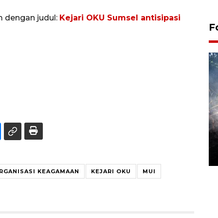
m dengan judul:
Kejari OKU Sumsel antisipasi
F
Alokasi anggaran untuk bibit
kopi arabika Gayo
15 June 2026 11:15 WIB
RGANISASI KEAGAMAAN
KEJARI OKU
MUI