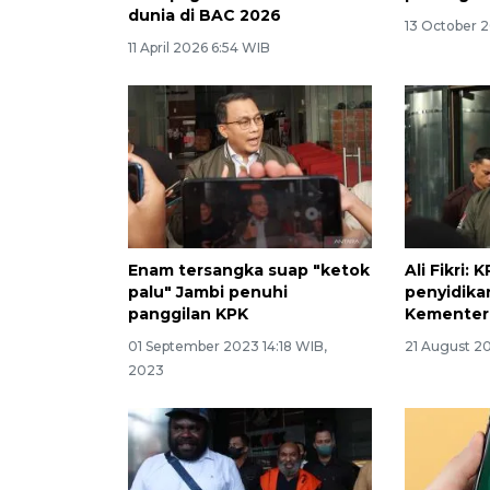
dunia di BAC 2026
13 October 
11 April 2026 6:54 WIB
Enam tersangka suap "ketok
Ali Fikri
palu" Jambi penuhi
penyidikan
panggilan KPK
Kementeri
01 September 2023 14:18 WIB,
21 August 2
2023