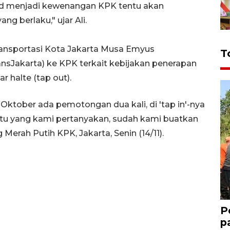
alid menjadi kewenangan KPK tentu akan
ng berlaku," ujar Ali.
nsportasi Kota Jakarta Musa Emyus
T
ansJakarta) ke KPK terkait kebijakan penerapan
r halte (tap out).
 Oktober ada pemotongan dua kali, di 'tap in'-nya
 itu yang kami pertanyakan, sudah kami buatkan
erah Putih KPK, Jakarta, Senin (14/11).
P
p