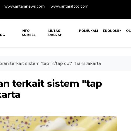
www.antaranews.com
www.antarafoto.com
INFO
LINTAS
POLHUKAM
EKONOMI
OL
ANG
SUMSEL
DAERAH
oran terkait sistem "tap in/tap out" TransJakarta
an terkait sistem "tap
karta