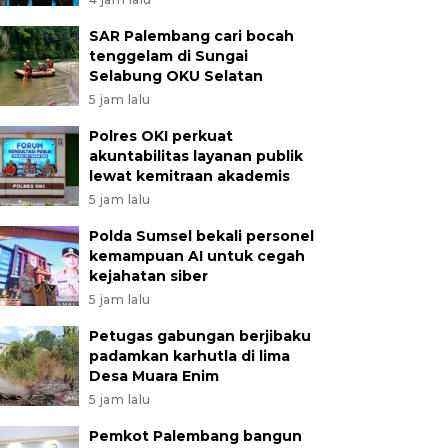
SAR Palembang cari bocah
tenggelam di Sungai
Selabung OKU Selatan
5 jam lalu
Polres OKI perkuat
akuntabilitas layanan publik
lewat kemitraan akademis
5 jam lalu
Polda Sumsel bekali personel
kemampuan AI untuk cegah
kejahatan siber
5 jam lalu
Petugas gabungan berjibaku
padamkan karhutla di lima
Desa Muara Enim
5 jam lalu
Pemkot Palembang bangun