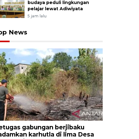
budaya peduli lingkungan
pelajar lewat Adiwiyata
5 jam lalu
op News
etugas gabungan berjibaku
adamkan karhutla di lima Desa