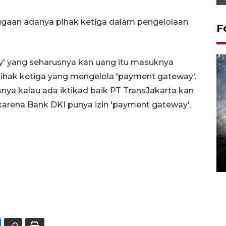
dugaan adanya pihak ketiga dalam pengelolaan
F
y' yang seharusnya kan uang itu masuknya
pihak ketiga yang mengelola 'payment gateway'.
snya kalau ada iktikad baik PT TransJakarta kan
arena Bank DKI punya izin 'payment gateway',
Alokasi anggaran untuk bibit
kopi arabika Gayo
15 June 2026 11:15 WIB