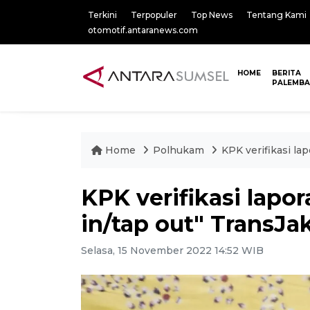
Terkini
Terpopuler
Top News
Tentang Kami
otomotif.antaranews.com
HOME
BERITA
PALEMB
Home
Polhukam
KPK verifikasi lap
KPK verifikasi lapor
in/tap out" TransJa
Selasa, 15 November 2022 14:52 WIB