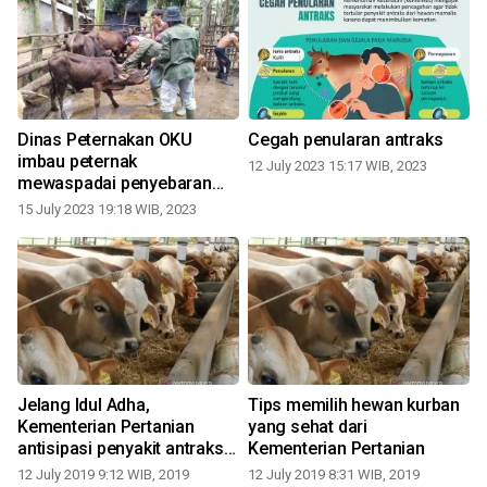
Dinas Peternakan OKU
Cegah penularan antraks
imbau peternak
12 July 2023 15:17 WIB, 2023
mewaspadai penyebaran
antraks
15 July 2023 19:18 WIB, 2023
Jelang Idul Adha,
Tips memilih hewan kurban
i
Kementerian Pertanian
yang sehat dari
antisipasi penyakit antraks
Kementerian Pertanian
pada ternak
12 July 2019 9:12 WIB, 2019
12 July 2019 8:31 WIB, 2019