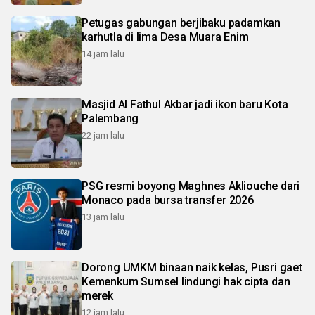
Petugas gabungan berjibaku padamkan
karhutla di lima Desa Muara Enim
14 jam lalu
Masjid Al Fathul Akbar jadi ikon baru Kota
Palembang
22 jam lalu
PSG resmi boyong Maghnes Akliouche dari
Monaco pada bursa transfer 2026
13 jam lalu
Dorong UMKM binaan naik kelas, Pusri gaet
Kemenkum Sumsel lindungi hak cipta dan
merek
12 jam lalu