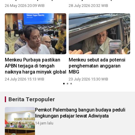
Presiden
26 May 2026 20:09 WIB
28 July 2026 20:32 WIB
Menkeu Purbaya pastikan
Menkeu sebut ada potensi
-
APBN terjaga di tengah
penghematan anggaran
naiknya harga minyak global
MBG
24 July 2026 15:13 WIB
23 July 2026 15:30 WIB
Berita Terpopuler
Pemkot Palembang bangun budaya peduli
lingkungan pelajar lewat Adiwiyata
14 jam lalu