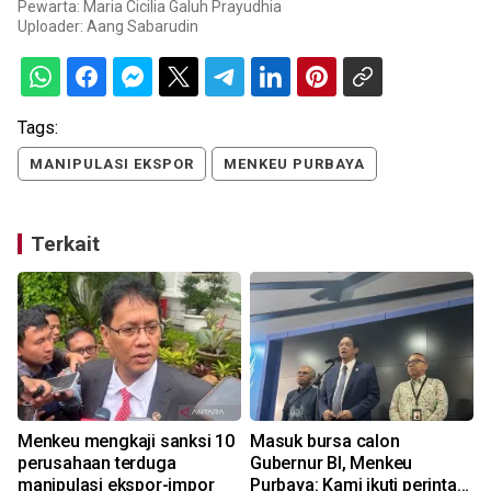
Pewarta: Maria Cicilia Galuh Prayudhia
Uploader:
Aang Sabarudin
Tags:
MANIPULASI EKSPOR
MENKEU PURBAYA
Terkait
k
Menkeu mengkaji sanksi 10
Masuk bursa calon
perusahaan terduga
Gubernur BI, Menkeu
manipulasi ekspor-impor
Purbaya: Kami ikuti perintah
1