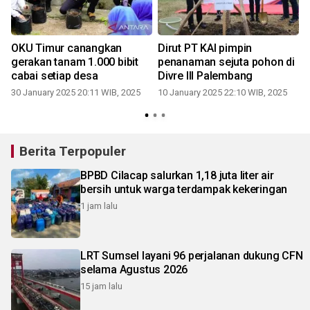
OKU Timur canangkan
Dirut PT KAI pimpin
gerakan tanam 1.000 bibit
penanaman sejuta pohon di
cabai setiap desa
Divre III Palembang
30 January 2025 20:11 WIB, 2025
10 January 2025 22:10 WIB, 2025
Berita Terpopuler
BPBD Cilacap salurkan 1,18 juta liter air
bersih untuk warga terdampak kekeringan
1 jam lalu
LRT Sumsel layani 96 perjalanan dukung CFN
selama Agustus 2026
15 jam lalu