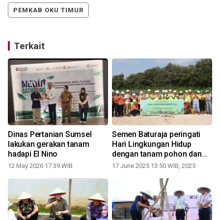
PEMKAB OKU TIMUR
Terkait
Dinas Pertanian Sumsel
Semen Baturaja peringati
lakukan gerakan tanam
Hari Lingkungan Hidup
hadapi El Nino
dengan tanam pohon dan
gerakan tukar sampah
12 May 2026 17:39 WIB
17 June 2025 13:50 WIB, 2025
plastik jadi kopi