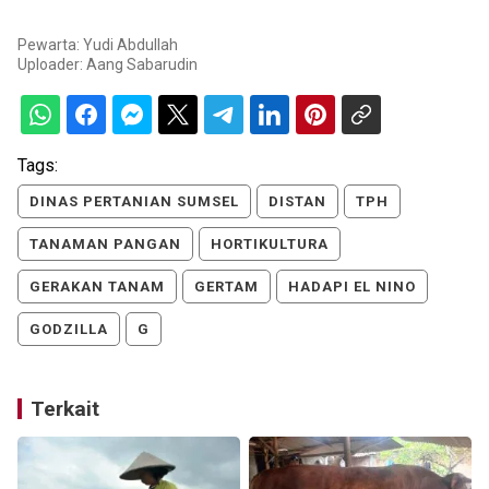
Pewarta: Yudi Abdullah
Uploader:
Aang Sabarudin
Tags:
DINAS PERTANIAN SUMSEL
DISTAN
TPH
TANAMAN PANGAN
HORTIKULTURA
GERAKAN TANAM
GERTAM
HADAPI EL NINO
GODZILLA
G
Terkait