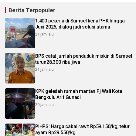
Berita Terpopuler
1.400 pekerja di Sumsel kena PHK hingga
Juni 2026, dialog jadi solusi utama
21 jam lalu
BPS catat jumlah penduduk miskin di Sumsel
turun28.300 ribu jiwa
21 jam lalu
KPK geledah rumah mantan Pj Wali Kota
Bengkulu Arif Gunadi
20 jam lalu
PIHPS: Harga cabai rawit Rp59.150/kg, telur
ayam Rp29.550/kg