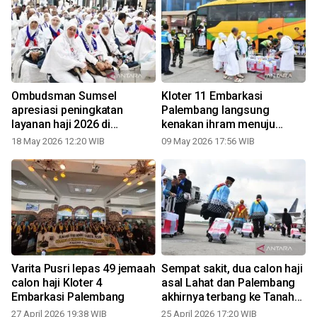
Ombudsman Sumsel
Kloter 11 Embarkasi
apresiasi peningkatan
Palembang langsung
U
layanan haji 2026 di
kenakan ihram menuju
Palembang
Jeddah
18 May 2026 12:20 WIB
09 May 2026 17:56 WIB
2
g
Varita Pusri lepas 49 jemaah
Sempat sakit, dua calon haji
calon haji Kloter 4
asal Lahat dan Palembang
Embarkasi Palembang
akhirnya terbang ke Tanah
2
Suci
27 April 2026 19:38 WIB
25 April 2026 17:20 WIB