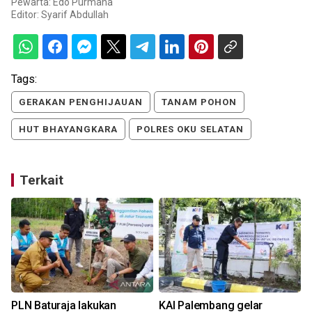
Pewarta: Edo Purmana
Editor:
Syarif Abdullah
Tags:
GERAKAN PENGHIJAUAN
TANAM POHON
HUT BHAYANGKARA
POLRES OKU SELATAN
Terkait
PLN Baturaja lakukan
KAI Palembang gelar