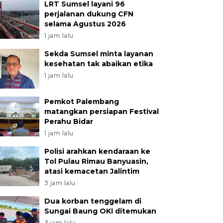
LRT Sumsel layani 96
perjalanan dukung CFN
selama Agustus 2026
1 jam lalu
Sekda Sumsel minta layanan
kesehatan tak abaikan etika
1 jam lalu
Pemkot Palembang
matangkan persiapan Festival
Perahu Bidar
1 jam lalu
Polisi arahkan kendaraan ke
Tol Pulau Rimau Banyuasin,
atasi kemacetan Jalintim
3 jam lalu
Dua korban tenggelam di
Sungai Baung OKI ditemukan
3 jam lalu