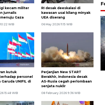
F
i kecam militer
RI desak deeskalasi di
n jurnalis
kawasan usai kilang minyak
 menuju Gaza
UEA diserang
 10:22 WIB
06 May 2026 11:15 WIB
Alokasi anggaran untuk bibit
kopi arabika Gayo
15 June 2026 11:15 WIB
ran kutuk
Perjanjian New START
terhadap personel
Berakhir, Indonesia desak
 Garuda UNIFIL di
AS-Rusia cegah perlombaan
senjata nuklir
26 15:48 WIB
08 February 2026 9:36 WIB