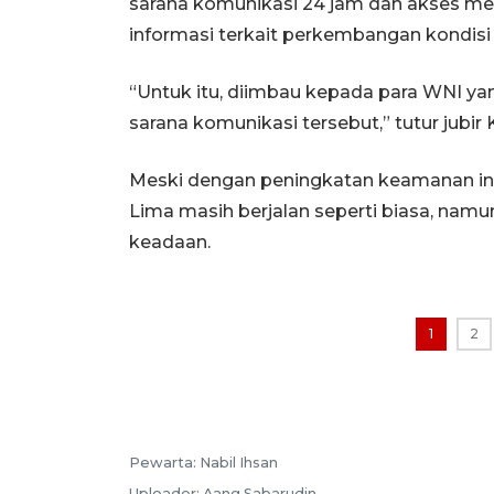
sarana komunikasi 24 jam dan akses m
informasi terkait perkembangan kondisi 
“Untuk itu, diimbau kepada para WNI y
sarana komunikasi tersebut,” tutur jubir 
Meski dengan peningkatan keamanan ini
Lima masih berjalan seperti biasa, n
keadaan.
1
2
Pewarta:
Nabil Ihsan
Uploader:
Aang Sabarudin