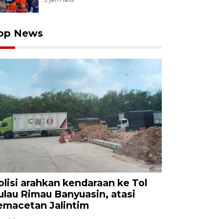
op News
olisi arahkan kendaraan ke Tol
ulau Rimau Banyuasin, atasi
emacetan Jalintim