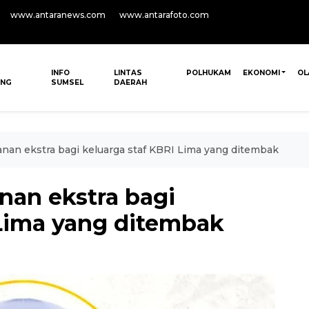
www.antaranews.com
www.antarafoto.com
INFO
LINTAS
POLHUKAM
EKONOMI
OL
ANG
SUMSEL
DAERAH
nan ekstra bagi keluarga staf KBRI Lima yang ditembak
an ekstra bagi
 Lima yang ditembak