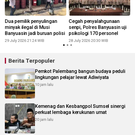
Dua pemilik penyulingan
Cegah penyalahgunaan
minyak ilegal di Musi
senpi, Polres Banyuasin uji
Banyuasin jadi buruan polisi
psikologi 170 personel
29 July 2026 21:24 WIB
28 July 2026 20:30 WIB
2
Berita Terpopuler
Pemkot Palembang bangun budaya peduli
lingkungan pelajar lewat Adiwiyata
10 jam lalu
Kemenag dan Kesbangpol Sumsel sinergi
perkuat lembaga kerukunan umat
20 jam lalu