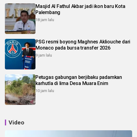
Masjid Al Fathul Akbar jadi ikon baru Kota
Palembang
18 jam lalu
PSG resmi boyong Maghnes Akliouche dari
Monaco pada bursa transfer 2026
9 jam lalu
Petugas gabungan berjibaku padamkan
karhutla di lima Desa Muara Enim
10 jam lalu
Video