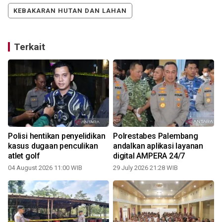
KEBAKARAN HUTAN DAN LAHAN
Terkait
Polisi hentikan penyelidikan
Polrestabes Palembang
i
kasus dugaan penculikan
andalkan aplikasi layanan
atlet golf
digital AMPERA 24/7
04 August 2026 11:00 WIB
29 July 2026 21:28 WIB
2