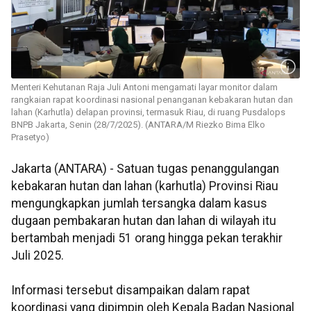
Menteri Kehutanan Raja Juli Antoni mengamati layar monitor dalam
rangkaian rapat koordinasi nasional penanganan kebakaran hutan dan
lahan (Karhutla) delapan provinsi, termasuk Riau, di ruang Pusdalops
BNPB Jakarta, Senin (28/7/2025). (ANTARA/M Riezko Bima Elko
Prasetyo)
Jakarta (ANTARA) - Satuan tugas penanggulangan
kebakaran hutan dan lahan (karhutla) Provinsi Riau
mengungkapkan jumlah tersangka dalam kasus
dugaan pembakaran hutan dan lahan di wilayah itu
bertambah menjadi 51 orang hingga pekan terakhir
Juli 2025.
Informasi tersebut disampaikan dalam rapat
koordinasi yang dipimpin oleh Kepala Badan Nasional