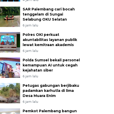
SAR Palembang cari bocah
tenggelam di Sungai
Selabung OKU Selatan
6 jam lalu
Polres OKI perkuat
akuntabilitas layanan publik
lewat kemitraan akademis
6 jam lalu
Polda Sumsel bekali personel
kemampuan AI untuk cegah
kejahatan siber
6 jam lalu
Petugas gabungan berjibaku
padamkan karhutla di lima
Desa Muara Enim
6 jam lalu
Pemkot Palembang bangun