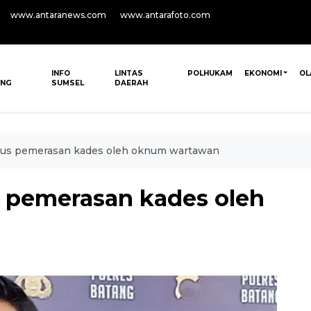
www.antaranews.com
www.antarafoto.com
INFO
LINTAS
POLHUKAM
EKONOMI
OL
ANG
SUMSEL
DAERAH
asus pemerasan kades oleh oknum wartawan
s pemerasan kades oleh