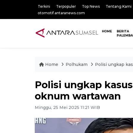
Terkini
Terpopuler
Top News
Tentang Kami
otomotif.antaranews.com
HOME
BERITA
PALEMB
Home
Polhukam
Polisi ungkap k
Polisi ungkap kasu
oknum wartawan
Minggu, 25 Mei 2025 11:21 WIB