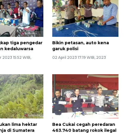
ngkap tiga pengedar
Bikin petasan, auto kena
n kedaluwarsa
garuk polisi
r 2023 15:52 WIB,
02 April 2023 17:19 WIB, 2023
mukan lima hektar
Bea Cukai cegah peredaran
nja di Sumatera
463.740 batang rokok ilegal