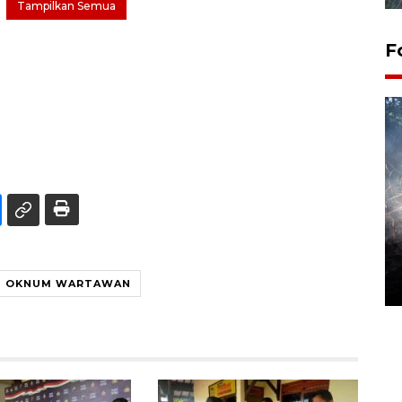
Tampilkan Semua
F
Alokasi anggaran untuk bibit
kopi arabika Gayo
15 June 2026 11:15 WIB
OKNUM WARTAWAN