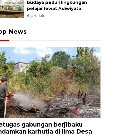
budaya peduli lingkungan
pelajar lewat Adiwiyata
6 jam lalu
op News
etugas gabungan berjibaku
adamkan karhutla di lima Desa