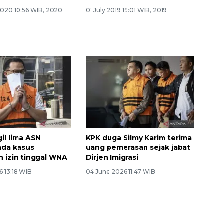
2020 10:56 WIB, 2020
01 July 2019 19:01 WIB, 2019
il lima ASN
KPK duga Silmy Karim terima
pada kasus
uang pemerasan sejak jabat
 izin tinggal WNA
Dirjen Imigrasi
6 13:18 WIB
04 June 2026 11:47 WIB