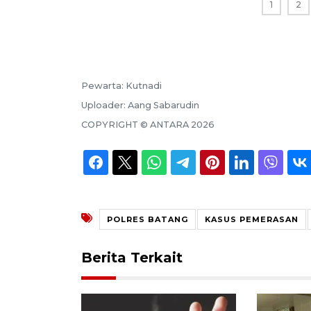
1
2
Pewarta:
Kutnadi
Uploader:
Aang Sabarudin
COPYRIGHT ©
ANTARA
2026
POLRES BATANG
KASUS PEMERASAN
Berita Terkait