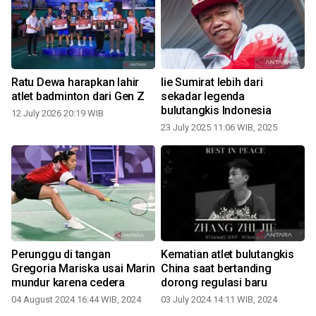
Ratu Dewa harapkan lahir
Iie Sumirat lebih dari
atlet badminton dari Gen Z
sekadar legenda
Th
bulutangkis Indonesia
12 July 2026 20:19 WIB
23 July 2025 11:06 WIB, 2025
Perunggu di tangan
Kematian atlet bulutangkis
Gregoria Mariska usai Marin
China saat bertanding
mundur karena cedera
dorong regulasi baru
04 August 2024 16:44 WIB, 2024
03 July 2024 14:11 WIB, 2024