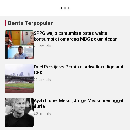
Berita Terpopuler
SPPG wajib cantumkan batas waktu
konsumsi di ompreng MBG pekan depan
21 jam lalu
Duel Persija vs Persib dijadwalkan digelar di
GBK
23 jam lalu
Ayah Lionel Messi, Jorge Messi meninggal
dunia
20 jam lalu