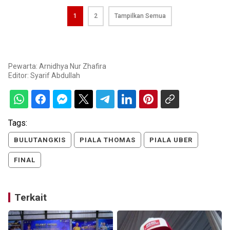
1
2
Tampilkan Semua
Pewarta: Arnidhya Nur Zhafira
Editor:
Syarif Abdullah
Tags:
BULUTANGKIS
PIALA THOMAS
PIALA UBER
FINAL
Terkait