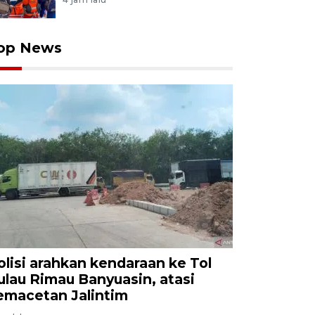
op News
olisi arahkan kendaraan ke Tol
ulau Rimau Banyuasin, atasi
emacetan Jalintim