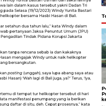
n Windy Yunita Bastari Usman dan saksi lainnya
akwa lain dalam kasus tersebut yakni Dadan Tri
 pada Selasa (19/12/2023) Windy Yunita Bastari
T
elikopter bersama Hasbi Hasan di Bali.
tar setahun dua tahun lalu,” kata Windy dalam
jawab pertanyaan Jaksa Penuntut Umum (JPU)
Pengadilan Tindak Pidana Korupsi Jakarta
kukan tanpa rencana sebab ia dan kakaknya
i Hasan mengajak Windy untuk naik helikopter
yang bersangkutan.
 kan
posting
(unggah), saya lupa abang saya atau
sbi Hasan) ‘Wah lagi di Bali juga, ya?’ Terus, ‘Iya,
P
P
temu di tempat tur helikopter tersebut di hari
k
data manifestasi penumpang yang ia berikan
ung daftar di situ, deh. Cepat prosesnya,” kata