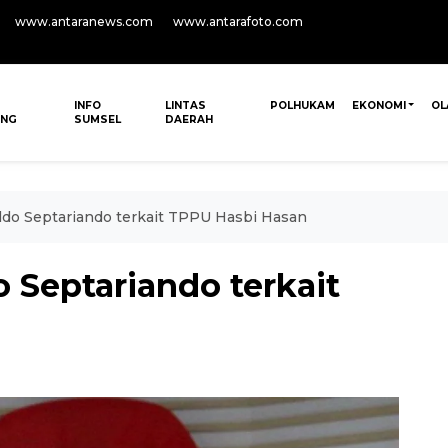
www.antaranews.com
www.antarafoto.com
INFO
LINTAS
POLHUKAM
EKONOMI
OL
ANG
SUMSEL
DAERAH
ldo Septariando terkait TPPU Hasbi Hasan
 Septariando terkait