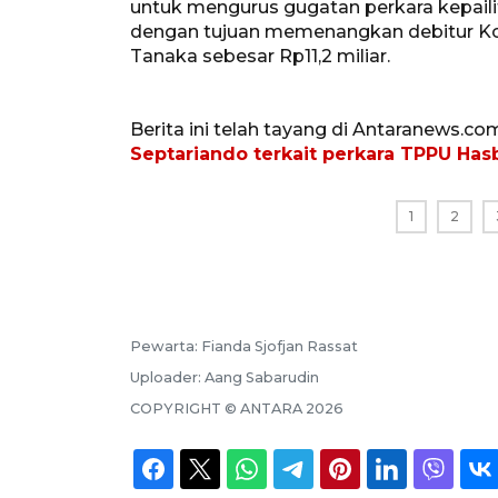
untuk mengurus gugatan perkara kepaili
dengan tujuan memenangkan debitur Kop
Tanaka sebesar Rp11,2 miliar.
Berita ini telah tayang di Antaranews.co
Septariando terkait perkara TPPU Has
1
2
Pewarta:
Fianda Sjofjan Rassat
Uploader:
Aang Sabarudin
COPYRIGHT ©
ANTARA
2026