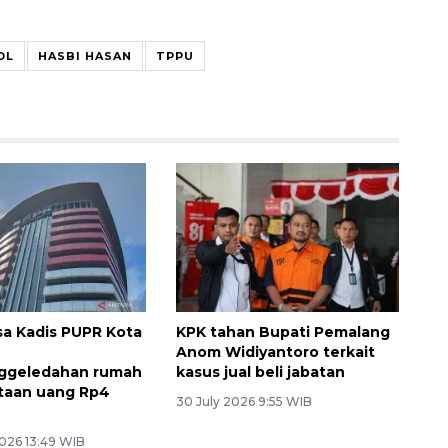
OL
HASBI HASAN
TPPU
sa Kadis PUPR Kota
KPK tahan Bupati Pemalang
Anom Widiyantoro terkait
ggeledahan rumah
kasus jual beli jabatan
taan uang Rp4
30 July 2026 9:55 WIB
026 13:49 WIB