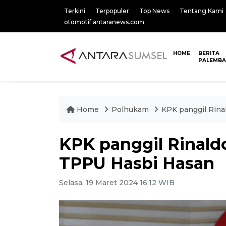
Terkini
Terpopuler
Top News
Tentang Kami
otomotif.antaranews.com
HOME
BERITA
PALEMB
Home
Polhukam
KPK panggil Rina
KPK panggil Rinaldo
TPPU Hasbi Hasan
Selasa, 19 Maret 2024 16:12 WIB