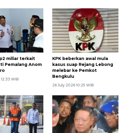
p2 miliar terkait
KPK beberkan awal mula
ti Pemalang Anom
kasus suap Rejang Lebong
ro
melebar ke Pemkot
Bengkulu
 12:33 WIB
26 July 2026 10:25 WIB