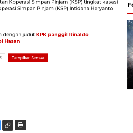
tan Koperasi Simpan Pinjam (KSP) tingkat kasasi
F
erasi Simpan Pinjam (KSP) Intidana Heryanto
m dengan judul:
KPK panggil Rinaldo
bi Hasan
3
Tampilkan Semua
Alokasi anggaran untuk bibit
kopi arabika Gayo
15 June 2026 11:15 WIB