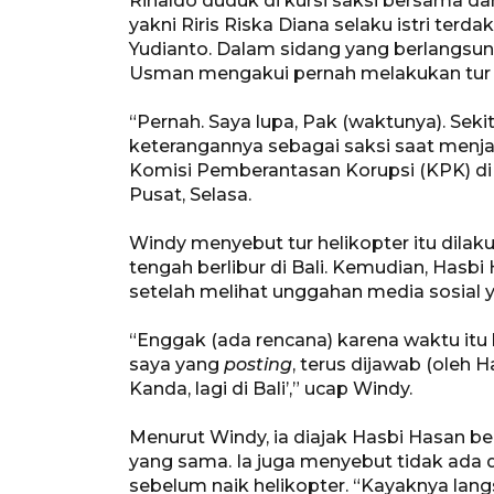
Rinaldo duduk di kursi saksi bersama da
yakni Riris Riska Diana selaku istri terd
Yudianto. Dalam sidang yang berlangsung
Usman mengakui pernah melakukan tur h
“Pernah. Saya lupa, Pak (waktunya). Seki
keterangannya sebagai saksi saat men
Komisi Pemberantasan Korupsi (KPK) di 
Pusat, Selasa.
Windy menyebut tur helikopter itu dila
tengah berlibur di Bali. Kemudian, Hasb
setelah melihat unggahan media sosial 
“Enggak (ada rencana) karena waktu itu
saya yang
posting
, terus dijawab (oleh Ha
Kanda, lagi di Bali’,” ucap Windy.
Menurut Windy, ia diajak Hasbi Hasan ber
yang sama. Ia juga menyebut tidak ada 
sebelum naik helikopter. “Kayaknya langs