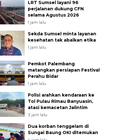
LRT Sumsel layani 96
perjalanan dukung CFN
selama Agustus 2026
1 jam lalu
Sekda Sumsel minta layanan
kesehatan tak abaikan etika
1 jam lalu
Pemkot Palembang
matangkan persiapan Festival
Perahu Bidar
1 jam lalu
Polisi arahkan kendaraan ke
Tol Pulau Rimau Banyuasin,
atasi kemacetan Jalintim
3 jam lalu
Dua korban tenggelam di
Sungai Baung OKI ditemukan
4 jam lalu