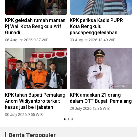
KPK geledah rumah mantan
KPK periksa Kadis PUPR
a
Pj Wali Kota Bengkulu Arif
Kota Bengkulu
Gunadi
pascapenggeledahan
rumah dan penyitaan uang
06 August 2026 9:37 WIB
03 August 2026 13:49 WIB
2
Rp4 miliar
KPK tahan Bupati Pemalang
KPK amankan 21 orang
Anom Widiyantoro terkait
dalam OTT Bupati Pemalang
kasus jual beli jabatan
29 July 2026 12:35 WIB
30 July 2026 9:55 WIB
2
Berita Terpopuler