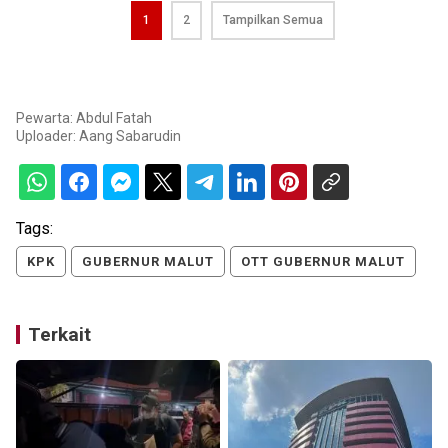
1
2
Tampilkan Semua
Pewarta: Abdul Fatah
Uploader:
Aang Sabarudin
Tags:
KPK
GUBERNUR MALUT
OTT GUBERNUR MALUT
Terkait