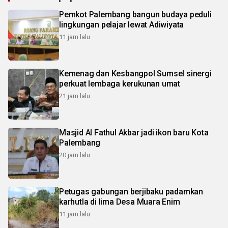
Pemkot Palembang bangun budaya peduli
lingkungan pelajar lewat Adiwiyata
11 jam lalu
Kemenag dan Kesbangpol Sumsel sinergi
perkuat lembaga kerukunan umat
21 jam lalu
Masjid Al Fathul Akbar jadi ikon baru Kota
Palembang
20 jam lalu
Petugas gabungan berjibaku padamkan
karhutla di lima Desa Muara Enim
11 jam lalu