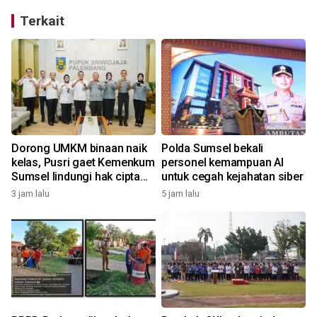
Terkait
Dorong UMKM binaan naik
Polda Sumsel bekali
kelas, Pusri gaet Kemenkum
personel kemampuan AI
Sumsel lindungi hak cipta
untuk cegah kejahatan siber
dan merek
3 jam lalu
5 jam lalu
1