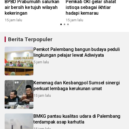
BPBD Prabumulih salurkan
Pemkab OKI gelar shalat
air bersih ke tujuh wilayah
istisqa sebagai ikhtiar
kekeringan
hadapi kemarau
15 jam lalu
15 jam lalu
Berita Terpopuler
Pemkot Palembang bangun budaya peduli
lingkungan pelajar lewat Adiwiyata
5 jam lalu
Kemenag dan Kesbangpol Sumsel sinergi
perkuat lembaga kerukunan umat
15 jam lalu
BMKG pantau kualitas udara di Palembang
terdampak asap karhutla
15 jam lalu