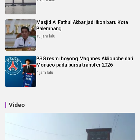
Masjid Al Fathul Akbar jadi ikon baru Kota
Palembang
13 jam lalu
PSG resmi boyong Maghnes Akliouche dari
Monaco pada bursa transfer 2026
4 jam lalu
Video