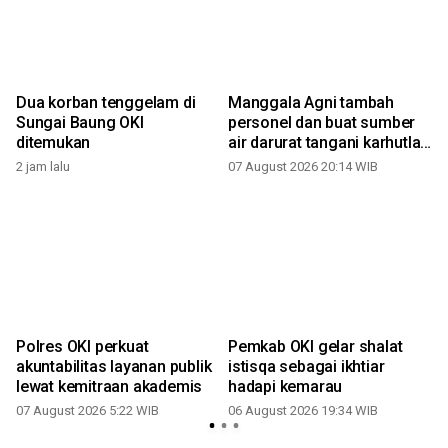
Dua korban tenggelam di
Manggala Agni tambah
Sungai Baung OKI
personel dan buat sumber
ditemukan
air darurat tangani karhutla
di OKI
2 jam lalu
07 August 2026 20:14 WIB
Polres OKI perkuat
Pemkab OKI gelar shalat
akuntabilitas layanan publik
istisqa sebagai ikhtiar
lewat kemitraan akademis
hadapi kemarau
07 August 2026 5:22 WIB
06 August 2026 19:34 WIB
2