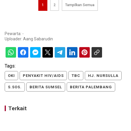
1
2
Tampilkan Semua
Pewarta: -
Uploader:
Aang Sabarudin
Tags:
OKI
PENYAKIT HIV/AIDS
TBC
HJ. NURSULLA
S.SOS.
BERITA SUMSEL
BERITA PALEMBANG
Terkait