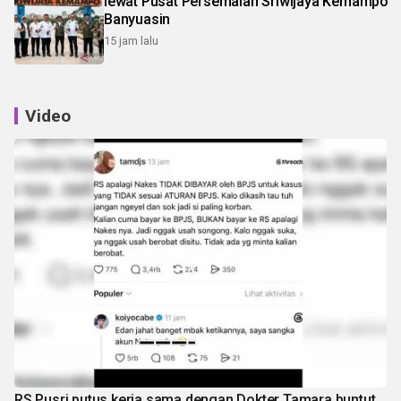
lewat Pusat Persemaian Sriwijaya Kemampo
Banyuasin
15 jam lalu
Video
RS Pusri putus kerja sama dengan Dokter Tamara buntut