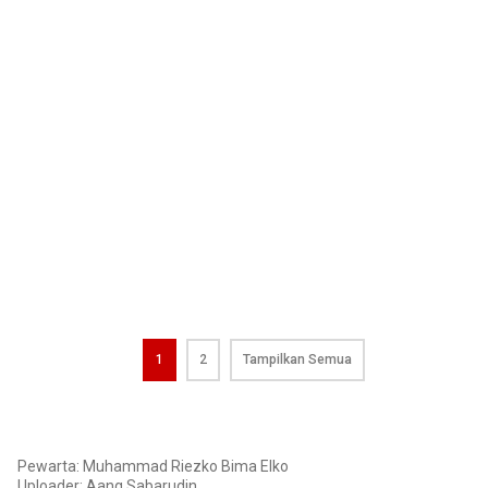
1
2
Tampilkan Semua
Pewarta: Muhammad Riezko Bima Elko
Uploader:
Aang Sabarudin