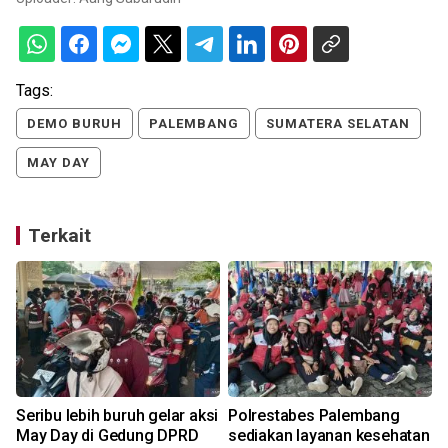
Tags:
DEMO BURUH
PALEMBANG
SUMATERA SELATAN
MAY DAY
Terkait
o
Seribu lebih buruh gelar aksi
Polrestabes Palembang
May Day di Gedung DPRD
sediakan layanan kesehatan