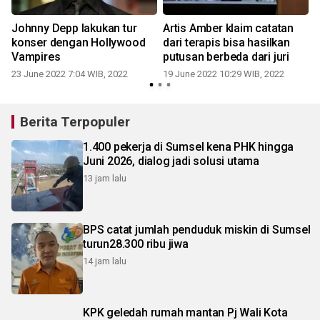
i
Johnny Depp lakukan tur
Artis Amber klaim catatan
konser dengan Hollywood
dari terapis bisa hasilkan
p
Vampires
putusan berbeda dari juri
23 June 2022 7:04 WIB, 2022
19 June 2022 10:29 WIB, 2022
Berita Terpopuler
1.400 pekerja di Sumsel kena PHK hingga
Juni 2026, dialog jadi solusi utama
13 jam lalu
BPS catat jumlah penduduk miskin di Sumsel
turun28.300 ribu jiwa
14 jam lalu
KPK geledah rumah mantan Pj Wali Kota