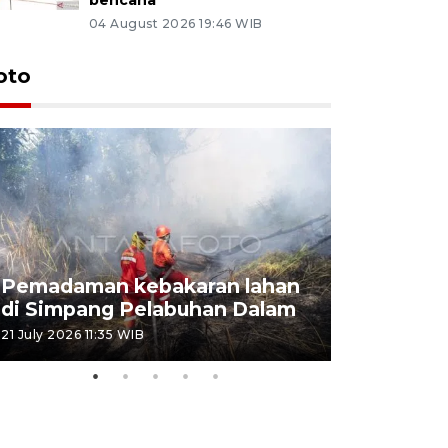
04 August 2026 19:46 WIB
oto
Pemadaman kebakaran lahan
Kebakaran
di Simpang Pelabuhan Dalam
Rambutan
21 July 2026 11:35 WIB
08 July 2026 