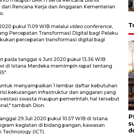
info maupun BAKTI serta Rencana Bisnis
 dari Rencana Kerja dan Anggaran Kementerian
o.
T
 2020 pukul 11.09 WIB melalui
video conference
,
ang Percepatan Transformasi Digital bagi Pelaku
ukan percepatan transformasi digital bagi
et pada tanggal 4 Juni 2020 pukul 13.36 WIB
owi di Istana Merdeka memimpin rapat tentang
5".
untuk menyampaikan 1 lembar daftar kebutuhan
erisi kekurangan infrastruktur dan anggaran yang
investasi swasta maupun pemerintah, hal tersebut
onal," tambah Dion.
P
anggal 29 Juli 2020 pukul 10.57 WIB di Istana
s
ogram kegiatan di bidang pangan, kawasan
d
 Technology (ICT).