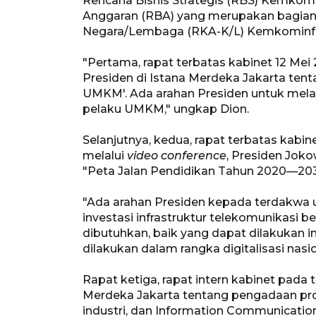
Rencana Bisnis Strategis (RBS) Kemkom
Anggaran (RBA) yang merupakan bagian
Negara/Lembaga (RKA-K/L) Kemkominf
"Pertama, rapat terbatas kabinet 12 Mei
Presiden di Istana Merdeka Jakarta tent
UMKM'. Ada arahan Presiden untuk melak
pelaku UMKM," ungkap Dion.
Selanjutnya, kedua, rapat terbatas kabin
melalui
video conference
, Presiden Jok
"Peta Jalan Pendidikan Tahun 2020—203
"Ada arahan Presiden kepada terdakwa 
investasi infrastruktur telekomunikasi b
dibutuhkan, baik yang dapat dilakukan 
dilakukan dalam rangka digitalisasi nasi
Rapat ketiga, rapat intern kabinet pada t
Merdeka Jakarta tentang pengadaan pr
industri, dan Information Communication