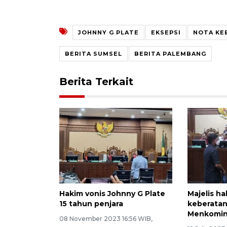
JOHNNY G PLATE
EKSEPSI
NOTA KE
BERITA SUMSEL
BERITA PALEMBANG
Berita Terkait
Hakim vonis Johnny G Plate
Majelis ha
15 tahun penjara
keberata
Menkominf
08 November 2023 16:56 WIB,