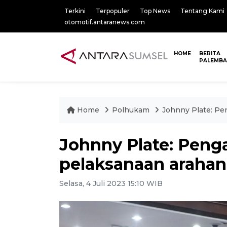
Terkini
Terpopuler
Top News
Tentang Kami
otomotif.antaranews.com
HOME
BERITA
PALEMB
Home
Polhukam
Johnny Plate: Pe
Johnny Plate: Peng
pelaksanaan arahan
Selasa, 4 Juli 2023 15:10 WIB