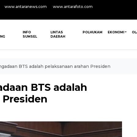
www.antaranews.com
www.antarafoto.com
INFO
LINTAS
POLHUKAM
EKONOMI
OL
ANG
SUMSEL
DAERAH
ngadaan BTS adalah pelaksanaan arahan Presiden
adaan BTS adalah
 Presiden