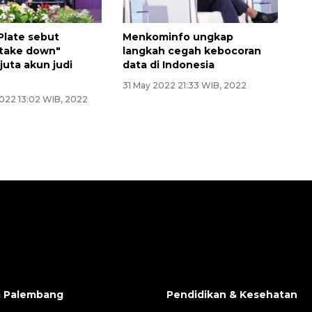
Plate sebut
Menkominfo ungkap
"take down"
langkah cegah kebocoran
juta akun judi
data di Indonesia
31 May 2022 21:33 WIB, 2022
022 13:02 WIB, 2022
a Palembang
Pendidikan & Kesehatan