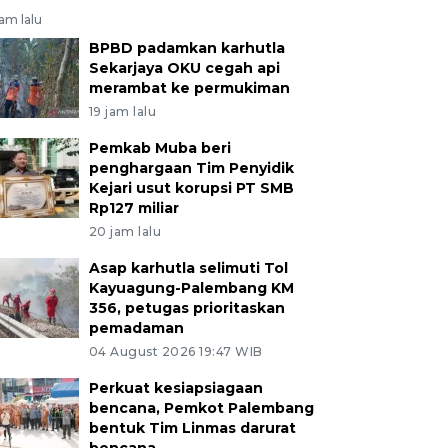
jam lalu
BPBD padamkan karhutla
Sekarjaya OKU cegah api
merambat ke permukiman
19 jam lalu
Pemkab Muba beri
penghargaan Tim Penyidik
Kejari usut korupsi PT SMB
Rp127 miliar
20 jam lalu
Asap karhutla selimuti Tol
Kayuagung-Palembang KM
356, petugas prioritaskan
pemadaman
04 August 2026 19:47 WIB
Perkuat kesiapsiagaan
bencana, Pemkot Palembang
bentuk Tim Linmas darurat
bencana