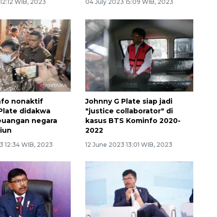
 12:12 WIB, 2023
04 July 2023 15:09 WIB, 2023
fo nonaktif
Johnny G Plate siap jadi
Plate didakwa
"justice collaborator" di
euangan negara
kasus BTS Kominfo 2020-
liun
2022
3 12:34 WIB, 2023
12 June 2023 13:01 WIB, 2023