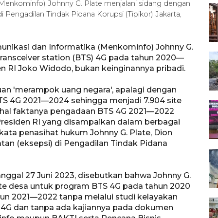
Menkominfo) Johnny G. Plate menjalani sidang dengan
Pengadilan Tindak Pidana Korupsi (Tipikor) Jakarta,
unikasi dan Informatika (Menkominfo) Johnny G.
ansceiver station (BTS) 4G pada tahun 2020—
n RI Joko Widodo, bukan keinginannya pribadi.
uan 'merampok uang negara', apalagi dengan
BTS 4G 2021—2024 sehingga menjadi 7.904 site
adahal faktanya pengadaan BTS 4G 2021—2022
Presiden RI yang disampaikan dalam berbagai
" kata penasihat hukum Johnny G. Plate, Dion
an (eksepsi) di Pengadilan Tindak Pidana
ggal 27 Juni 2023, disebutkan bahwa Johnny G.
site desa untuk program BTS 4G pada tahun 2020
un 2021—2022 tanpa melalui studi kelayakan
S 4G dan tanpa ada kajiannya pada dokumen