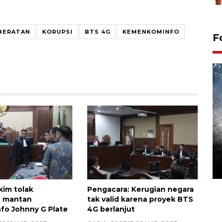
BERATAN
KORUPSI
BTS 4G
KEMENKOMINFO
F
Alokasi anggaran untuk bibit
kopi arabika Gayo
15 June 2026 11:15 WIB
kim tolak
Pengacara: Kerugian negara
n mantan
tak valid karena proyek BTS
o Johnny G Plate
4G berlanjut